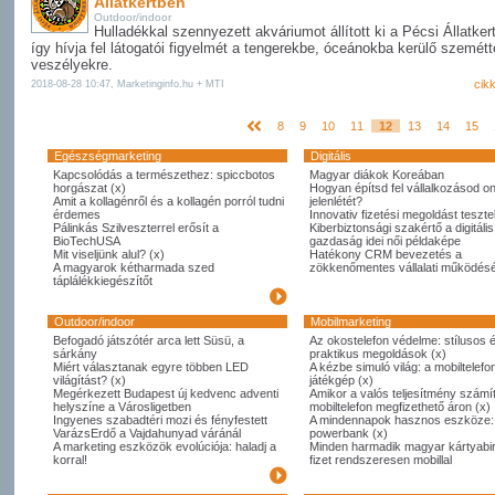
Állatkertben
Outdoor/indoor
Hulladékkal szennyezett akváriumot állított ki a Pécsi Állatker
így hívja fel látogatói figyelmét a tengerekbe, óceánokba kerülő szemétte
veszélyekre.
cik
2018-08-28 10:47, Marketinginfo.hu + MTI
8
9
10
11
12
13
14
15
Egészségmarketing
Digitális
Kapcsolódás a természethez: spiccbotos
Magyar diákok Koreában
horgászat (x)
Hogyan építsd fel vállalkozásod on
Amit a kollagénről és a kollagén porról tudni
jelenlétét?
érdemes
Innovativ fizetési megoldást tesztel
Pálinkás Szilveszterrel erősít a
Kiberbiztonsági szakértő a digitális
BioTechUSA
gazdaság idei női példaképe
Mit viseljünk alul? (x)
Hatékony CRM bevezetés a
A magyarok kétharmada szed
zökkenőmentes vállalati működésé
táplálékkiegészítőt
Outdoor/indoor
Mobilmarketing
Befogadó játszótér arca lett Süsü, a
Az okostelefon védelme: stílusos 
sárkány
praktikus megoldások (x)
Miért választanak egyre többen LED
A kézbe simuló világ: a mobiltelefo
világítást? (x)
játékgép (x)
Megérkezett Budapest új kedvenc adventi
Amikor a valós teljesítmény számít
helyszíne a Városligetben
mobiltelefon megfizethető áron (x)
Ingyenes szabadtéri mozi és fényfestett
A mindennapok hasznos eszköze:
VarázsErdő a Vajdahunyad váránál
powerbank (x)
A marketing eszközök evolúciója: haladj a
Minden harmadik magyar kártyabi
korral!
fizet rendszeresen mobillal