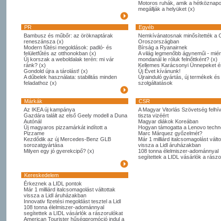
Motoros ruhák, amik a hétköznapo
megállják a helyüket (x)
PR
Egyéb
Bambusz és műbőr: az öröknaptárak
Nemkívánatosnak minősítették a 
reneszánsza (x)
Oroszországban
Modern fűtési megoldások: padló- és
Bírság a Ryanairnek
felületfűtés az otthonokban (x)
A világ legmenőbb ágyneműi - miér
Új korszak a weboldalak terén: mi vár
mondanál le róluk felnőttként? (x)
ránk? (x)
Kellemes Karácsonyi Ünnepeket é
Gondold újra a tárolást! (x)
Új Évet kívánunk!
A dűbelek használata: stabilitás minden
Újrainduló gyártás, új termékek és
feladathoz (x)
szolgáltatások
Márkák
CSR
Az IKEA új kampánya
A Magyar Vitorlás Szövetség felhí
Gazdára talált az első Geely modell a Duna
tiszta vizéért
Autónál
Magyar diákok Koreában
Új magyaros pizzamárkát indított a
Hogyan támogatta a Lenovo techno
Pizzame
Marc Márquez győzelmét?
Kezdődik az új Mercedes-Benz GLB
Már 1 milliárd italcsomagolást válto
sorozatgyártása
vissza a Lidl áruházakban
Milyen egy jó gyerekcipő? (x)
108 tonna élelmiszer-adománnyal
segítettek a LIDL vásárlók a rászo
Kereskedelem
Érkeznek a LIDL pontok
Már 1 milliárd italcsomagolást váltottak
vissza a Lidl áruházakban
Innovativ fizetési megoldást tesztel a Lidl
108 tonna élelmiszer-adománnyal
segítettek a LIDL vásárlók a rászorulókat
American Tourister hűségpromóció indul a