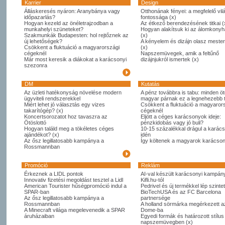
Karrier
Design
Álláskeresés nyáron: Aranybánya vagy
Otthonának fényei: a megfelelő vil
időpazarlás?
fontossága (x)
Hogyan kezeld az önéletrajzodban a
Az étkező berendezésének titkai (
munkahelyi szüneteket?
Hogyan alakítsuk ki az álomkony
Szakmunkák Budapesten: hol rejtőznek az
(x)
új lehetőségek?
A kényelem és dizájn olasz meste
Csökkent a fluktuáció a magyarországi
(x)
cégeknél
Napszemüvegek, amik a feltűnő
Már most keresik a diákokat a karácsonyi
dizájnjukról ismertek (x)
szezonra
DM
Kutatás
Az üzleti hatékonyság növelése modern
A pénz továbbra is tabu: minden öt
ügyviteli rendszerekkel
magyar párnak ez a legnehezebb
Miért lehet jó választás egy vizes
Csökkent a fluktuáció a magyaror
takarítógép? (x)
cégeknél
Koncertsorozatot hoz tavaszra az
Eljött a céges karácsonyok ideje:
Ötöslottó
pénzkidobás vagy jó buli?
Hogyan találd meg a tökéletes céges
10-15 százalékkal drágul a karác
ajándékot? (x)
idén
Az ősz legillatosabb kampánya a
Így költenek a magyarok karácso
Rossmannban
Promóció
Reklám
Érkeznek a LIDL pontok
AI-val készült karácsonyi kampány
Innovativ fizetési megoldást tesztel a Lidl
Kifli.hu-tól
American Tourister hűségpromóció indul a
Pedrivel és új termékkel lép szintet
SPAR-ban
BioTechUSA és az FC Barcelona
Az ősz legillatosabb kampánya a
partnersége
Rossmannban
A holland sörmárka megérkezett 
A Minecraft világa megelevenedik a SPAR
Dome-ba
áruházaiban
Egyedi formák és határozott stílus
napszemüvegben (x)