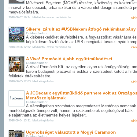
Művészeti Egyetem (MOME) részére, közösségi és közterület
innovatív koncepciók, urbanisztikai és a városi élet design személetű pr
megvalósítására.
cik
2018-09-07 16:34, Médiainfó - www.mediainfo.hu
Sikerrel zárult az #USBNekem átfogó reklámkampány
Outdoor/indoor
A kiskereskedőket árufeltöltésre, a fogyasztókat vásárlásra és
képküldésre ösztönözte az USB energiaital tavaszi-nyári kam
cik
2018-09-06 12:52, Médiainfó - www.mediainfo.hu
A Viva! Promóció újabb együttműködései
Outdoor/indoor
A Viva! Promóció Kft. az egyetlen olyan reklámügynökség, am
három budapesti plázával is exkluzív szerződést kötött a hirde
felületek értékesítésére.
cik
2018-09-05 12:03, Marketinginfo.hu
A JCDecaux együttműködő partnere volt az Országo
Mentőszolgálatnak
Outdoor/indoor
A Városligetben szombaton megrendezett Mentőnap nemcsak
mentődolgozók ünnepe volt, hanem a szakemberek segítségével bárki
elsajátíthatta az életmentés helyes lépéseit.
cik
2018-09-04 13:31, Marketinginfo.hu
Ügynökséget választott a Mogyi Caramoon
Outdoor/indoor