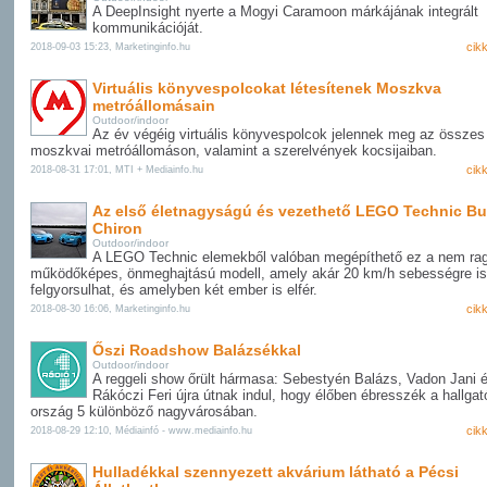
A DeepInsight nyerte a Mogyi Caramoon márkájának integrált
kommunikációját.
cik
2018-09-03 15:23, Marketinginfo.hu
Virtuális könyvespolcokat létesítenek Moszkva
metróállomásain
Outdoor/indoor
Az év végéig virtuális könyvespolcok jelennek meg az összes
moszkvai metróállomáson, valamint a szerelvények kocsijaiban.
cik
2018-08-31 17:01, MTI + Mediainfo.hu
Az első életnagyságú és vezethető LEGO Technic Bu
Chiron
Outdoor/indoor
A LEGO Technic elemekből valóban megépíthető ez a nem rag
működőképes, önmeghajtású modell, amely akár 20 km/h sebességre is
felgyorsulhat, és amelyben két ember is elfér.
cik
2018-08-30 16:06, Marketinginfo.hu
Őszi Roadshow Balázsékkal
Outdoor/indoor
A reggeli show őrült hármasa: Sebestyén Balázs, Vadon Jani 
Rákóczi Feri újra útnak indul, hogy élőben ébresszék a hallgat
ország 5 különböző nagyvárosában.
cik
2018-08-29 12:10, Médiainfó - www.mediainfo.hu
Hulladékkal szennyezett akvárium látható a Pécsi