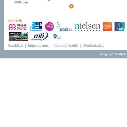
SPAR-ban
partnerek
Kezdőlap
|
Impresszum
|
Jogi tudnivalók
|
Médiaajánlat
copyright © Marke