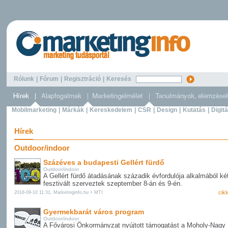
Rólunk
|
Fórum
|
Regisztráció
|
Keresés
Mobilmarketing
|
Márkák
|
Kereskedelem
|
CSR
|
Design
|
Kutatás
|
Digitá
Hírek
Outdoor/indoor
Százéves a budapesti Gellért fürdő
Outdoor/indoor
A Gellért fürdő átadásának századik évfordulója alkalmából k
fesztivált szerveztek szeptember 8-án és 9-én.
cik
2018-09-10 11:31, Marketinginfo.hu + MTI
Gyermekbarát város program
Outdoor/indoor
A Fővárosi Önkormányzat nyújtott támogatást a Moholy-Nagy