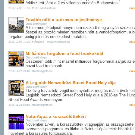
feldíszített járat a 2-es villamos vonalán Budapesten.
cik
2018-12-05 10:56, MTI + Mediainfo.hu
Tovább nőtt a turizmus teljesítménye
Outdoor/indoor
A turizmus jó teljesítménye nem szakadt meg a nyári szezon 
ősszel az ország minden részében nőtt a vendégforgalom, a be
forgalom pedig jelentős emelkedést mutatott.
cik
2018-12-04 10:28, Médiainfó - www.mediainfo.hu
Milliárdos forgalom a food truckoknál
Outdoor/indoor
Összesen több mint másfél milliárdos forgalommal zárják az é
hazai food truckosok.
cik
2018-11-27 09:16, Marketinginfo.hu
A Legjobb Nemzetközi Street Food Hely díja
Outdoor/indoor
Tíz évig tervezték, végül idén nyitottak meg és máris övék lett
Legjobb Nemzetközi Street Food Hely díja a 2018-as The Hun
Street Food Awards versenyen.
cik
2018-11-23 15:19, Marketinginfo.hu
NaturAqua a koraszülöttekért
Outdoor/indoor
November 17-én, a koraszülöttek világnapján az országszerte
szervezett programok és lilába öltöztetett épületeink hívták fel
figyelmet a koraszülés fontosságára.