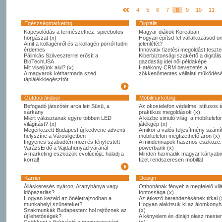
4
5
6
7
8
9
10
11
Egészségmarketing
Digitális
Kapcsolódás a természethez: spiccbotos
Magyar diákok Koreában
horgászat (x)
Hogyan építsd fel vállalkozásod on
Amit a kollagénről és a kollagén porról tudni
jelenlétét?
érdemes
Innovativ fizetési megoldást tesztel
Pálinkás Szilveszterrel erősít a
Kiberbiztonsági szakértő a digitális
BioTechUSA
gazdaság idei női példaképe
Mit viseljünk alul? (x)
Hatékony CRM bevezetés a
A magyarok kétharmada szed
zökkenőmentes vállalati működésé
táplálékkiegészítőt
Outdoor/indoor
Mobilmarketing
Befogadó játszótér arca lett Süsü, a
Az okostelefon védelme: stílusos 
sárkány
praktikus megoldások (x)
Miért választanak egyre többen LED
A kézbe simuló világ: a mobiltelefo
világítást? (x)
játékgép (x)
Megérkezett Budapest új kedvenc adventi
Amikor a valós teljesítmény számít
helyszíne a Városligetben
mobiltelefon megfizethető áron (x)
Ingyenes szabadtéri mozi és fényfestett
A mindennapok hasznos eszköze:
VarázsErdő a Vajdahunyad váránál
powerbank (x)
A marketing eszközök evolúciója: haladj a
Minden harmadik magyar kártyabi
korral!
fizet rendszeresen mobillal
Karrier
Design
Álláskeresés nyáron: Aranybánya vagy
Otthonának fényei: a megfelelő vil
időpazarlás?
fontossága (x)
Hogyan kezeld az önéletrajzodban a
Az étkező berendezésének titkai (
munkahelyi szüneteket?
Hogyan alakítsuk ki az álomkony
Szakmunkák Budapesten: hol rejtőznek az
(x)
új lehetőségek?
A kényelem és dizájn olasz meste