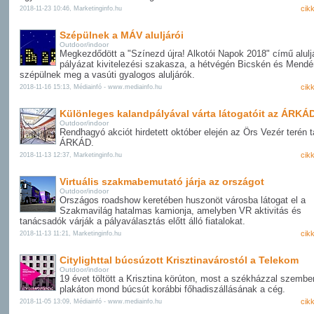
cik
2018-11-23 10:46, Marketinginfo.hu
Szépülnek a MÁV aluljárói
Outdoor/indoor
Megkezdődött a "Színezd újra! Alkotói Napok 2018" című alulj
pályázat kivitelezési szakasza, a hétvégén Bicskén és Mendé
szépülnek meg a vasúti gyalogos aluljárók.
cik
2018-11-16 15:13, Médiainfó - www.mediainfo.hu
Különleges kalandpályával várta látogatóit az ÁRKÁ
Outdoor/indoor
Rendhagyó akciót hirdetett október elején az Örs Vezér terén t
ÁRKÁD.
cik
2018-11-13 12:37, Marketinginfo.hu
Virtuális szakmabemutató járja az országot
Outdoor/indoor
Országos roadshow keretében huszonöt városba látogat el a
Szakmavilág hatalmas kamionja, amelyben VR aktivitás és
tanácsadók várják a pályaválasztás előtt álló fiatalokat.
cik
2018-11-13 11:21, Marketinginfo.hu
Citylighttal búcsúzott Krisztinavárostól a Telekom
Outdoor/indoor
19 évet töltött a Krisztina körúton, most a székházzal szembe
plakáton mond búcsút korábbi főhadiszállásának a cég.
cik
2018-11-05 13:09, Médiainfó - www.mediainfo.hu