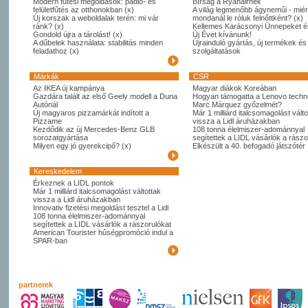
Modern fűtési megoldások: padló- és
Bírság a Ryanairnek
felületfűtés az otthonokban (x)
A világ legmenőbb ágyneműi - miér
Új korszak a weboldalak terén: mi vár
mondanál le róluk felnőttként? (x)
ránk? (x)
Kellemes Karácsonyi Ünnepeket é
Gondold újra a tárolást! (x)
Új Évet kívánunk!
A dűbelek használata: stabilitás minden
Újrainduló gyártás, új termékek és
feladathoz (x)
szolgáltatások
Márkák
CSR
Az IKEA új kampánya
Magyar diákok Koreában
Gazdára talált az első Geely modell a Duna
Hogyan támogatta a Lenovo techno
Autónál
Marc Márquez győzelmét?
Új magyaros pizzamárkát indított a
Már 1 milliárd italcsomagolást válto
Pizzame
vissza a Lidl áruházakban
Kezdődik az új Mercedes-Benz GLB
108 tonna élelmiszer-adománnyal
sorozatgyártása
segítettek a LIDL vásárlók a rászo
Milyen egy jó gyerekcipő? (x)
Elkészült a 40. befogadó játszótér
Kereskedelem
Érkeznek a LIDL pontok
Már 1 milliárd italcsomagolást váltottak
vissza a Lidl áruházakban
Innovativ fizetési megoldást tesztel a Lidl
108 tonna élelmiszer-adománnyal
segítettek a LIDL vásárlók a rászorulókat
American Tourister hűségpromóció indul a
SPAR-ban
partnerek