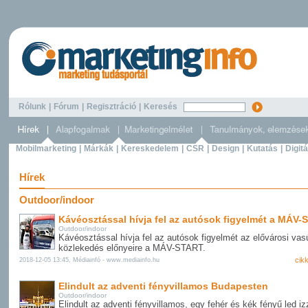
Rólunk
|
Fórum
|
Regisztráció
|
Keresés
Mobilmarketing
|
Márkák
|
Kereskedelem
|
CSR
|
Design
|
Kutatás
|
Digitá
Hírek
Outdoor/indoor
Kávéosztással hívja fel az autósok figyelmét a MÁV
Outdoor/indoor
Kávéosztással hívja fel az autósok figyelmét az elővárosi vasú
közlekedés előnyeire a MÁV-START.
cik
2018-12-05 13:45, Médiainfó - www.mediainfo.hu
Elindult az adventi fényvillamos Budapesten
Outdoor/indoor
Elindult az adventi fényvillamos, egy fehér és kék fényű led i