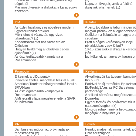
Csökkent a fluktuáció a magyarországi
(x)
cégeknél
Napszemüvegek, amik a feltűnő
Már most keresik a diákokat a karácsonyi
dizájnjukról ismertek (x)
szezonra
DM
Kutatás
Az üzleti hatékonyság növelése modern
A pénz továbbra is tabu: minden öt
ügyviteli rendszerekkel
magyar párnak ez a legnehezebb
Miért lehet jó választás egy vizes
Csökkent a fluktuáció a magyaror
takarítógép? (x)
cégeknél
Koncertsorozatot hoz tavaszra az
Eljött a céges karácsonyok ideje:
Ötöslottó
pénzkidobás vagy jó buli?
Hogyan találd meg a tökéletes céges
10-15 százalékkal drágul a karác
ajándékot? (x)
idén
Az ősz legillatosabb kampánya a
Így költenek a magyarok karácso
Rossmannban
Promóció
Reklám
Érkeznek a LIDL pontok
AI-val készült karácsonyi kampány
Innovativ fizetési megoldást tesztel a Lidl
Kifli.hu-tól
American Tourister hűségpromóció indul a
Pedrivel és új termékkel lép szintet
SPAR-ban
BioTechUSA és az FC Barcelona
Az ősz legillatosabb kampánya a
partnersége
Rossmannban
A holland sörmárka megérkezett 
A Minecraft világa megelevenedik a SPAR
Dome-ba
áruházaiban
Egyedi formák és határozott stílus
napszemüvegben (x)
Motoros ruhák, amik a hétköznapo
megállják a helyüket (x)
PR
Egyéb
Bambusz és műbőr: az öröknaptárak
Nemkívánatosnak minősítették a 
reneszánsza (x)
Oroszországban