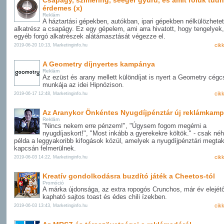
Csapágy, szimering, seeger gyűrű, és amit róluk tudn
érdemes (x)
Reklám
A háztartási gépekben, autókban, ipari gépekben nélkülözhetet
alkatrész a csapágy. Ez egy gépelem, ami arra hivatott, hogy tengelyek, 
egyéb forgó alkatrészek alátámasztását végezze el.
cik
2019-06-20 10:13, Marketinginfo.hu
A Geometry díjnyertes kampánya
Reklám
Az ezüst és arany mellett különdíjat is nyert a Geometry cégc
munkája az idei Hipnózison.
cik
2019-06-17 12:48, Marketinginfo.hu
Az Aranykor Önkéntes Nyugdíjpénztár új reklámkam
Reklám
"Nincs nekem erre pénzem!", "Úgysem fogom megérni a
nyugdíjaskort!", "Most inkább a gyerekekre költök." - csak né
példa a leggyakoribb kifogások közül, amelyek a nyugdíjpénztári megtak
kapcsán felmerülnek.
cik
2019-06-03 14:22, Marketinginfo.hu
Kreatív gondolkodásra buzdító játék a Cheetos-tól
Promóció
A márka újdonsága, az extra ropogós Crunchos, már év elejétő
kapható sajtos toast és édes chili ízekben.
cik
2019-06-03 13:43, Marketinginfo.hu