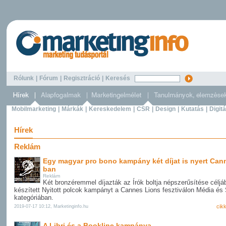
Rólunk
|
Fórum
|
Regisztráció
|
Keresés
Mobilmarketing
|
Márkák
|
Kereskedelem
|
CSR
|
Design
|
Kutatás
|
Digitá
Hírek
Reklám
Egy magyar pro bono kampány két díjat is nyert Can
ban
Reklám
Két bronzéremmel díjazták az Írók boltja népszerűsítése céljá
készített Nyitott polcok kampányt a Cannes Lions fesztiválon Média és 
kategóriában.
cik
2019-07-17 10:12, Marketinginfo.hu
A Libri és a Bookline kampánya