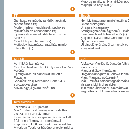
Motoros ruhák, amik a hétköznapo
megállják a helyüket (x)
PR
Egyéb
Bambusz és műbőr: az öröknaptárak
Nemkívánatosnak minősítették a 
reneszánsza (x)
Oroszországban
Modern fűtési megoldások: padló- és
Bírság a Ryanairnek
felületfűtés az otthonokban (x)
A világ legmenőbb ágyneműi - miér
Új korszak a weboldalak terén: mi vár
mondanál le róluk felnőttként? (x)
ránk? (x)
Kellemes Karácsonyi Ünnepeket é
Gondold újra a tárolást! (x)
Új Évet kívánunk!
A dűbelek használata: stabilitás minden
Újrainduló gyártás, új termékek és
feladathoz (x)
szolgáltatások
Márkák
CSR
Az IKEA új kampánya
A Magyar Vitorlás Szövetség felhí
Gazdára talált az első Geely modell a Duna
tiszta vizéért
Autónál
Magyar diákok Koreában
Új magyaros pizzamárkát indított a
Hogyan támogatta a Lenovo techno
Pizzame
Marc Márquez győzelmét?
Kezdődik az új Mercedes-Benz GLB
Már 1 milliárd italcsomagolást válto
sorozatgyártása
vissza a Lidl áruházakban
Milyen egy jó gyerekcipő? (x)
108 tonna élelmiszer-adománnyal
segítettek a LIDL vásárlók a rászo
Kereskedelem
Érkeznek a LIDL pontok
Már 1 milliárd italcsomagolást váltottak
vissza a Lidl áruházakban
Innovativ fizetési megoldást tesztel a Lidl
108 tonna élelmiszer-adománnyal
segítettek a LIDL vásárlók a rászorulókat
American Tourister hűségpromóció indul a