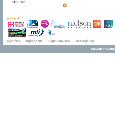
SPAR-ban
partnerek
Kezdőlap
|
Impresszum
|
Jogi tudnivalók
|
Médiaajánlat
copyright © Marke