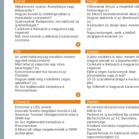
Karrier
Design
Álláskeresés nyáron: Aranybánya vagy
Otthonának fényei: a megfelelő vil
időpazarlás?
fontossága (x)
Hogyan kezeld az önéletrajzodban a
Az étkező berendezésének titkai (
munkahelyi szüneteket?
Hogyan alakítsuk ki az álomkony
Szakmunkák Budapesten: hol rejtőznek az
(x)
új lehetőségek?
A kényelem és dizájn olasz meste
Csökkent a fluktuáció a magyarországi
(x)
cégeknél
Napszemüvegek, amik a feltűnő
Már most keresik a diákokat a karácsonyi
dizájnjukról ismertek (x)
szezonra
DM
Kutatás
Az üzleti hatékonyság növelése modern
A pénz továbbra is tabu: minden öt
ügyviteli rendszerekkel
magyar párnak ez a legnehezebb
Miért lehet jó választás egy vizes
Csökkent a fluktuáció a magyaror
takarítógép? (x)
cégeknél
Koncertsorozatot hoz tavaszra az
Eljött a céges karácsonyok ideje:
Ötöslottó
pénzkidobás vagy jó buli?
Hogyan találd meg a tökéletes céges
10-15 százalékkal drágul a karác
ajándékot? (x)
idén
Az ősz legillatosabb kampánya a
Így költenek a magyarok karácso
Rossmannban
Promóció
Reklám
Érkeznek a LIDL pontok
AI-val készült karácsonyi kampány
Innovativ fizetési megoldást tesztel a Lidl
Kifli.hu-tól
American Tourister hűségpromóció indul a
Pedrivel és új termékkel lép szintet
SPAR-ban
BioTechUSA és az FC Barcelona
Az ősz legillatosabb kampánya a
partnersége
Rossmannban
A holland sörmárka megérkezett 
A Minecraft világa megelevenedik a SPAR
Dome-ba
áruházaiban
Egyedi formák és határozott stílus
napszemüvegben (x)