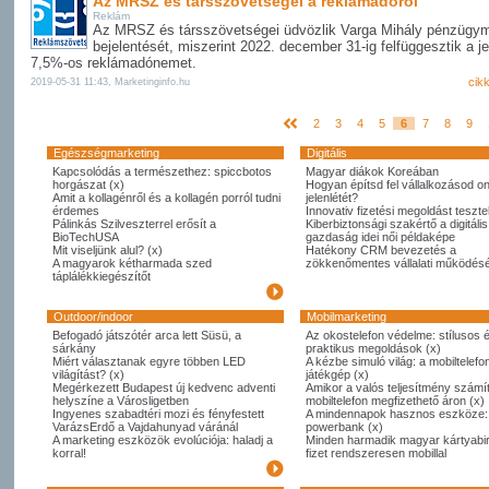
Az MRSZ és társszövetségei a reklámadóról
Reklám
Az MRSZ és társszövetségei üdvözlik Varga Mihály pénzügym
bejelentését, miszerint 2022. december 31-ig felfüggesztik a je
7,5%-os reklámadónemet.
cik
2019-05-31 11:43, Marketinginfo.hu
2
3
4
5
6
7
8
9
Egészségmarketing
Digitális
Kapcsolódás a természethez: spiccbotos
Magyar diákok Koreában
horgászat (x)
Hogyan építsd fel vállalkozásod on
Amit a kollagénről és a kollagén porról tudni
jelenlétét?
érdemes
Innovativ fizetési megoldást tesztel
Pálinkás Szilveszterrel erősít a
Kiberbiztonsági szakértő a digitális
BioTechUSA
gazdaság idei női példaképe
Mit viseljünk alul? (x)
Hatékony CRM bevezetés a
A magyarok kétharmada szed
zökkenőmentes vállalati működésé
táplálékkiegészítőt
Outdoor/indoor
Mobilmarketing
Befogadó játszótér arca lett Süsü, a
Az okostelefon védelme: stílusos 
sárkány
praktikus megoldások (x)
Miért választanak egyre többen LED
A kézbe simuló világ: a mobiltelefo
világítást? (x)
játékgép (x)
Megérkezett Budapest új kedvenc adventi
Amikor a valós teljesítmény számít
helyszíne a Városligetben
mobiltelefon megfizethető áron (x)
Ingyenes szabadtéri mozi és fényfestett
A mindennapok hasznos eszköze:
VarázsErdő a Vajdahunyad váránál
powerbank (x)
A marketing eszközök evolúciója: haladj a
Minden harmadik magyar kártyabi
korral!
fizet rendszeresen mobillal