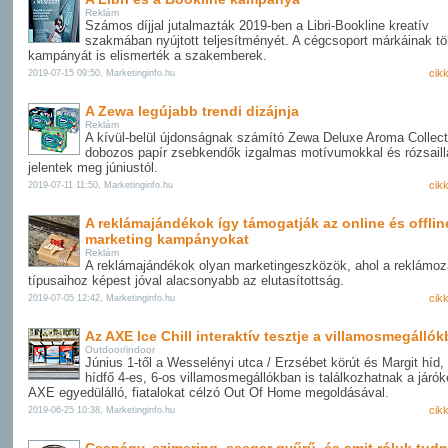
Reklám
Számos díjjal jutalmazták 2019-ben a Libri-Bookline kreatív
szakmában nyújtott teljesítményét. A cégcsoport márkáinak t
kampányát is elismerték a szakemberek.
cik
2019-07-15 09:50, Marketinginfo.hu
A Zewa legújabb trendi dizájnja
Reklám
A kívül-belül újdonságnak számító Zewa Deluxe Aroma Collect
dobozos papír zsebkendők izgalmas motívumokkal és rózsailla
jelentek meg júniustól.
cik
2019-07-11 11:50, Marketinginfo.hu
A reklámajándékok így támogatják az online és offlin
marketing kampányokat
Reklám
A reklámajándékok olyan marketingeszközök, ahol a reklámo
típusaihoz képest jóval alacsonyabb az elutasítottság.
cik
2019-07-05 12:42, Marketinginfo.hu
Az AXE Ice Chill interaktív tesztje a villamosmegálló
Outdoor/indoor
Június 1-től a Wesselényi utca / Erzsébet körút és Margit híd,
hídfő 4-es, 6-os villamosmegállókban is találkozhatnak a járók
AXE egyedülálló, fiatalokat célzó Out Of Home megoldásával.
cik
2019-06-25 10:38, Marketinginfo.hu