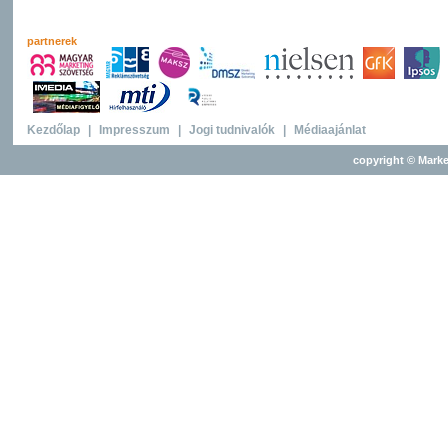
partnerek
Kezdőlap
|
Impresszum
|
Jogi tudnivalók
|
Médiaajánlat
copyright © Marke