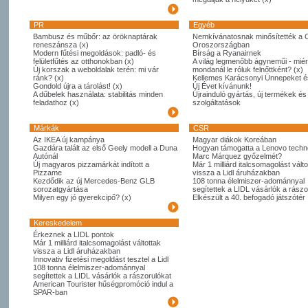
PR
Egyéb
Bambusz és műbőr: az öröknaptárak
Nemkívánatosnak minősítették a 
reneszánsza (x)
Oroszországban
Modern fűtési megoldások: padló- és
Bírság a Ryanairnek
felületfűtés az otthonokban (x)
A világ legmenőbb ágyneműi - miér
Új korszak a weboldalak terén: mi vár
mondanál le róluk felnőttként? (x)
ránk? (x)
Kellemes Karácsonyi Ünnepeket é
Gondold újra a tárolást! (x)
Új Évet kívánunk!
A dűbelek használata: stabilitás minden
Újrainduló gyártás, új termékek és
feladathoz (x)
szolgáltatások
Márkák
CSR
Az IKEA új kampánya
Magyar diákok Koreában
Gazdára talált az első Geely modell a Duna
Hogyan támogatta a Lenovo techno
Autónál
Marc Márquez győzelmét?
Új magyaros pizzamárkát indított a
Már 1 milliárd italcsomagolást válto
Pizzame
vissza a Lidl áruházakban
Kezdődik az új Mercedes-Benz GLB
108 tonna élelmiszer-adománnyal
sorozatgyártása
segítettek a LIDL vásárlók a rászo
Milyen egy jó gyerekcipő? (x)
Elkészült a 40. befogadó játszótér
Kereskedelem
Érkeznek a LIDL pontok
Már 1 milliárd italcsomagolást váltottak
vissza a Lidl áruházakban
Innovativ fizetési megoldást tesztel a Lidl
108 tonna élelmiszer-adománnyal
segítettek a LIDL vásárlók a rászorulókat
American Tourister hűségpromóció indul a
SPAR-ban