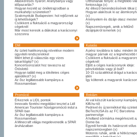
Álláskeresés nyáron: Aranybánya vagy
Otthonának fényei: a megfelelő vil
időpazarlás?
fontossága (x)
Hogyan kezeld az önéletrajzodban a
Az étkező berendezésének titkai (
munkahelyi szüneteket?
Hogyan alakítsuk ki az álomkony
Szakmunkák Budapesten: hol rejtőznek az
(x)
új lehetőségek?
A kényelem és dizájn olasz meste
Csökkent a fluktuáció a magyarországi
(x)
cégeknél
Napszemüvegek, amik a feltűnő
Már most keresik a diákokat a karácsonyi
dizájnjukról ismertek (x)
szezonra
DM
Kutatás
Az üzleti hatékonyság növelése modern
A pénz továbbra is tabu: minden öt
ügyviteli rendszerekkel
magyar párnak ez a legnehezebb
Miért lehet jó választás egy vizes
Csökkent a fluktuáció a magyaror
takarítógép? (x)
cégeknél
Koncertsorozatot hoz tavaszra az
Eljött a céges karácsonyok ideje:
Ötöslottó
pénzkidobás vagy jó buli?
Hogyan találd meg a tökéletes céges
10-15 százalékkal drágul a karác
ajándékot? (x)
idén
Az ősz legillatosabb kampánya a
Így költenek a magyarok karácso
Rossmannban
Promóció
Reklám
Érkeznek a LIDL pontok
AI-val készült karácsonyi kampány
Innovativ fizetési megoldást tesztel a Lidl
Kifli.hu-tól
American Tourister hűségpromóció indul a
Pedrivel és új termékkel lép szintet
SPAR-ban
BioTechUSA és az FC Barcelona
Az ősz legillatosabb kampánya a
partnersége
Rossmannban
A holland sörmárka megérkezett 
A Minecraft világa megelevenedik a SPAR
Dome-ba
áruházaiban
Egyedi formák és határozott stílus
napszemüvegben (x)
Motoros ruhák, amik a hétköznapo
megállják a helyüket (x)