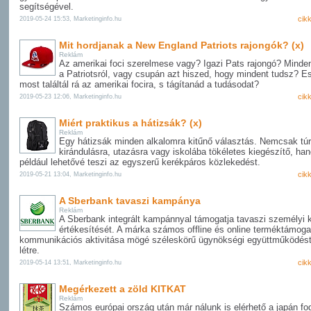
segítségével.
cik
2019-05-24 15:53, Marketinginfo.hu
Mit hordjanak a New England Patriots rajongók? (x)
Reklám
Az amerikai foci szerelmese vagy? Igazi Pats rajongó? Minde
a Patriotsról, vagy csupán azt hiszed, hogy mindent tudsz? E
most találtál rá az amerikai focira, s tágítanád a tudásodat?
cik
2019-05-23 12:06, Marketinginfo.hu
Miért praktikus a hátizsák? (x)
Reklám
Egy hátizsák minden alkalomra kitűnő választás. Nemcsak túr
kirándulásra, utazásra vagy iskolába tökéletes kiegészítő, ha
például lehetővé teszi az egyszerű kerékpáros közlekedést.
cik
2019-05-21 13:04, Marketinginfo.hu
A Sberbank tavaszi kampánya
Reklám
A Sberbank integrált kampánnyal támogatja tavaszi személyi 
értékesítését. A márka számos offline és online terméktámoga
kommunikációs aktivitása mögé széleskörű ügynökségi együttműködést
létre.
cik
2019-05-14 13:51, Marketinginfo.hu
Megérkezett a zöld KITKAT
Reklám
Számos európai ország után már nálunk is elérhető a japán f