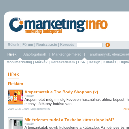
Rólunk
|
Fórum
|
Regisztráció
|
Keresés
Mobilmarketing
|
Márkák
|
Kereskedelem
|
CSR
|
Design
|
Kutatás
|
Digitá
Hírek
Reklám
Arcpermetek a The Body Shopban (x)
Reklám
Arcpermetet még mindig kevesen használnak ahhoz képest, 
mennyi jótékony hatása van.
cik
2019-03-27 17:10, Marketinginfo.hu
Mit érdemes tudni a Tokheim kútoszlopokról?
Reklám
A benzinkutak egyik kulcseleme a kútoszlop. Az igényes és m