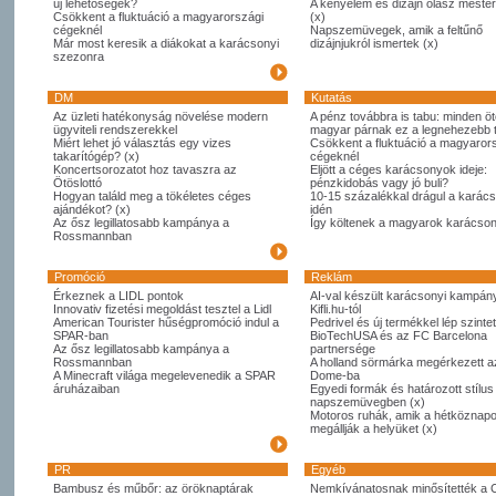
új lehetőségek?
A kényelem és dizájn olasz meste
Csökkent a fluktuáció a magyarországi
(x)
cégeknél
Napszemüvegek, amik a feltűnő
Már most keresik a diákokat a karácsonyi
dizájnjukról ismertek (x)
szezonra
DM
Kutatás
Az üzleti hatékonyság növelése modern
A pénz továbbra is tabu: minden öt
ügyviteli rendszerekkel
magyar párnak ez a legnehezebb
Miért lehet jó választás egy vizes
Csökkent a fluktuáció a magyaror
takarítógép? (x)
cégeknél
Koncertsorozatot hoz tavaszra az
Eljött a céges karácsonyok ideje:
Ötöslottó
pénzkidobás vagy jó buli?
Hogyan találd meg a tökéletes céges
10-15 százalékkal drágul a karác
ajándékot? (x)
idén
Az ősz legillatosabb kampánya a
Így költenek a magyarok karácso
Rossmannban
Promóció
Reklám
Érkeznek a LIDL pontok
AI-val készült karácsonyi kampány
Innovativ fizetési megoldást tesztel a Lidl
Kifli.hu-tól
American Tourister hűségpromóció indul a
Pedrivel és új termékkel lép szintet
SPAR-ban
BioTechUSA és az FC Barcelona
Az ősz legillatosabb kampánya a
partnersége
Rossmannban
A holland sörmárka megérkezett 
A Minecraft világa megelevenedik a SPAR
Dome-ba
áruházaiban
Egyedi formák és határozott stílus
napszemüvegben (x)
Motoros ruhák, amik a hétköznapo
megállják a helyüket (x)
PR
Egyéb
Bambusz és műbőr: az öröknaptárak
Nemkívánatosnak minősítették a 