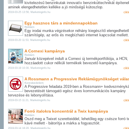
kivitelezésű benzinkutak innovatív benzinkúttechnikát építenek
aminek elengedhetetlen kelléke a jó minőségű kútoszlop.
cik
2019-03-25 13:56, Marketinginfo.hu
Egy hasznos társ a mindennapokban
Reklám
Egy irodai munka végzésekor néhány kiegészítő elengedhetet
számítógép, az erős és megbízható internet kapcsolat mellett.
cik
2019-03-20 11:53, Marketinginfo.hu
A Cornexi kampánya
Reklám
Január közepével indult a Cornexi új termékportfóliója, a HCN,
hozzáadott cukor nélküli termékek bevezető kampánya.
cik
2019-03-19 10:30, Marketinginfo.hu
A Rossmann a Progressive Reklámügynökséget válas
Kereskedelem
A Progressive feladata 2019-ben a Rossmann+ kedvezményká
bevezetését támogató egész éves kommunikációs kampány
tervezése és lebonyolítása.
cik
2019-03-15 11:21, Marketinginfo.hu
Forró italokra koncentrál a Twix kampánya
Reklám
Oszd meg a Twixet szeretteiddel, lehetőleg egy csésze forró 
kávé mellett - bátorítja a márka a fogyasztóit.
cik
2019-03-14 16:20, Marketinginfo.hu