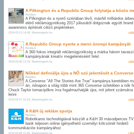
A Pilkington és a Republic Group folytatja a közös 
Reklám
A Pilkington és a nyerő szériában lévő, másfél milliárdos árbev
elérő reklámügynökség 2017 júliusától dolgoznak együtt brand
awareness építését célzó projekteken.
cik
2019-03-13 14:48, Marketinginfo.hu
A Republic Group nyerte a merci ünnepi kampányát
Reklám
A 360 fokos integrált reklámügynökség a márka három tavaszi
kampányának kreatív megjelenéséért felel.
cik
2019-03-08 13:19, Marketinginfo.hu
Nőkkel definiálja újra a NŐ szó jelentését a Converse
Reklám
A Converse "All The Stories Are True" kampánya keretében má
án, nőnapon a világ több mint 365 Converse üzletében a nők f
Chuck Taylor tornacipőkre írva fogalmazhatják újra, mit jelent számukra
lenni
cik
2019-03-07 10:24, Marketinginfo.hu
A K&H új reklám spotja
Reklám
Robotkaros technológiával készült a K&H 30 másodperces TV 
bank teljesen online igényelhető személyi kölcsönét hirdető
kommunikációs kampányához.
cik
2019-03-06 12:29, Marketinginfo.hu