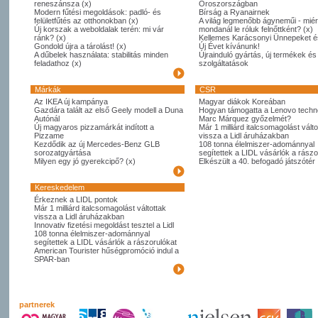
reneszánsza (x)
Oroszországban
Modern fűtési megoldások: padló- és
Bírság a Ryanairnek
felületfűtés az otthonokban (x)
A világ legmenőbb ágyneműi - miér
Új korszak a weboldalak terén: mi vár
mondanál le róluk felnőttként? (x)
ránk? (x)
Kellemes Karácsonyi Ünnepeket é
Gondold újra a tárolást! (x)
Új Évet kívánunk!
A dűbelek használata: stabilitás minden
Újrainduló gyártás, új termékek és
feladathoz (x)
szolgáltatások
Márkák
CSR
Az IKEA új kampánya
Magyar diákok Koreában
Gazdára talált az első Geely modell a Duna
Hogyan támogatta a Lenovo techno
Autónál
Marc Márquez győzelmét?
Új magyaros pizzamárkát indított a
Már 1 milliárd italcsomagolást válto
Pizzame
vissza a Lidl áruházakban
Kezdődik az új Mercedes-Benz GLB
108 tonna élelmiszer-adománnyal
sorozatgyártása
segítettek a LIDL vásárlók a rászo
Milyen egy jó gyerekcipő? (x)
Elkészült a 40. befogadó játszótér
Kereskedelem
Érkeznek a LIDL pontok
Már 1 milliárd italcsomagolást váltottak
vissza a Lidl áruházakban
Innovativ fizetési megoldást tesztel a Lidl
108 tonna élelmiszer-adománnyal
segítettek a LIDL vásárlók a rászorulókat
American Tourister hűségpromóció indul a
SPAR-ban
partnerek