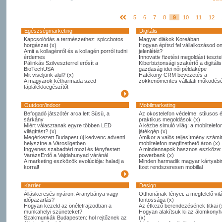
5
6
7
8
9
10
11
12
Egészségmarketing
Digitális
Kapcsolódás a természethez: spiccbotos
Magyar diákok Koreában
horgászat (x)
Hogyan építsd fel vállalkozásod on
Amit a kollagénről és a kollagén porról tudni
jelenlétét?
érdemes
Innovativ fizetési megoldást tesztel
Pálinkás Szilveszterrel erősít a
Kiberbiztonsági szakértő a digitális
BioTechUSA
gazdaság idei női példaképe
Mit viseljünk alul? (x)
Hatékony CRM bevezetés a
A magyarok kétharmada szed
zökkenőmentes vállalati működésé
táplálékkiegészítőt
Outdoor/indoor
Mobilmarketing
Befogadó játszótér arca lett Süsü, a
Az okostelefon védelme: stílusos 
sárkány
praktikus megoldások (x)
Miért választanak egyre többen LED
A kézbe simuló világ: a mobiltelefo
világítást? (x)
játékgép (x)
Megérkezett Budapest új kedvenc adventi
Amikor a valós teljesítmény számít
helyszíne a Városligetben
mobiltelefon megfizethető áron (x)
Ingyenes szabadtéri mozi és fényfestett
A mindennapok hasznos eszköze:
VarázsErdő a Vajdahunyad váránál
powerbank (x)
A marketing eszközök evolúciója: haladj a
Minden harmadik magyar kártyabi
korral!
fizet rendszeresen mobillal
Karrier
Design
Álláskeresés nyáron: Aranybánya vagy
Otthonának fényei: a megfelelő vil
időpazarlás?
fontossága (x)
Hogyan kezeld az önéletrajzodban a
Az étkező berendezésének titkai (
munkahelyi szüneteket?
Hogyan alakítsuk ki az álomkony
Szakmunkák Budapesten: hol rejtőznek az
(x)