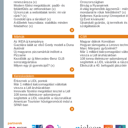
reneszánsza (x)
Oroszországban
Modern fűtési megoldások: padló- és
Bírság a Ryanairnek
felületfűtés az otthonokban (x)
A világ legmenőbb ágyneműi - miér
Új korszak a weboldalak terén: mi vár
mondanál le róluk felnőttként? (x)
ránk? (x)
Kellemes Karácsonyi Ünnepeket é
Gondold újra a tárolást! (x)
Új Évet kívánunk!
A dűbelek használata: stabilitás minden
Újrainduló gyártás, új termékek és
feladathoz (x)
szolgáltatások
Márkák
CSR
Az IKEA új kampánya
Magyar diákok Koreában
Gazdára talált az első Geely modell a Duna
Hogyan támogatta a Lenovo techno
Autónál
Marc Márquez győzelmét?
Új magyaros pizzamárkát indított a
Már 1 milliárd italcsomagolást válto
Pizzame
vissza a Lidl áruházakban
Kezdődik az új Mercedes-Benz GLB
108 tonna élelmiszer-adománnyal
sorozatgyártása
segítettek a LIDL vásárlók a rászo
Milyen egy jó gyerekcipő? (x)
Elkészült a 40. befogadó játszótér
Kereskedelem
Érkeznek a LIDL pontok
Már 1 milliárd italcsomagolást váltottak
vissza a Lidl áruházakban
Innovativ fizetési megoldást tesztel a Lidl
108 tonna élelmiszer-adománnyal
segítettek a LIDL vásárlók a rászorulókat
American Tourister hűségpromóció indul a
SPAR-ban
partnerek