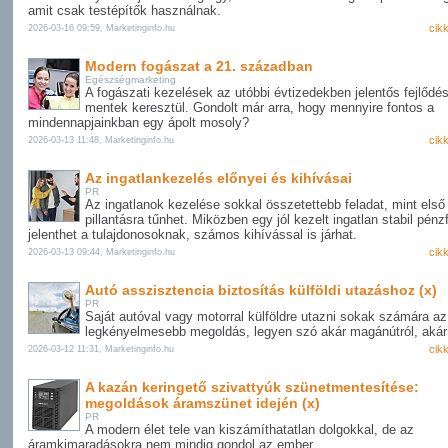
amit csak testépítők használnak.
cik
2026-03-16 09:59, Marketinginfo.hu
Modern fogászat a 21. században
Egészségmarketing
A fogászati kezelések az utóbbi évtizedekben jelentős fejlődé
mentek keresztül. Gondolt már arra, hogy mennyire fontos a
mindennapjainkban egy ápolt mosoly?
cik
2026-03-13 11:48, Marketinginfo.hu
Az ingatlankezelés előnyei és kihívásai
PR
Az ingatlanok kezelése sokkal összetettebb feladat, mint első
pillantásra tűnhet. Miközben egy jól kezelt ingatlan stabil pénz
jelenthet a tulajdonosoknak, számos kihívással is járhat.
cik
2026-03-13 09:44, Marketinginfo.hu
Autó asszisztencia biztosítás külföldi utazáshoz (x)
PR
Saját autóval vagy motorral külföldre utazni sokak számára az
legkényelmesebb megoldás, legyen szó akár magánútról, akár 
cik
2026-03-12 11:31, Marketinginfo.hu
A kazán keringető szivattyúk szünetmentesítése:
megoldások áramszünet idején (x)
PR
A modern élet tele van kiszámíthatatlan dolgokkal, de az
áramkimaradásokra nem mindig gondol az ember.