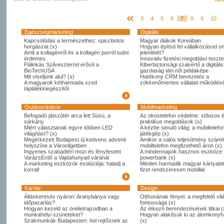
3
4
5
6
7
8
9
10
Egészségmarketing
Digitális
Kapcsolódás a természethez: spiccbotos
Magyar diákok Koreában
horgászat (x)
Hogyan építsd fel vállalkozásod on
Amit a kollagénről és a kollagén porról tudni
jelenlétét?
érdemes
Innovativ fizetési megoldást tesztel
Pálinkás Szilveszterrel erősít a
Kiberbiztonsági szakértő a digitális
BioTechUSA
gazdaság idei női példaképe
Mit viseljünk alul? (x)
Hatékony CRM bevezetés a
A magyarok kétharmada szed
zökkenőmentes vállalati működésé
táplálékkiegészítőt
Outdoor/indoor
Mobilmarketing
Befogadó játszótér arca lett Süsü, a
Az okostelefon védelme: stílusos 
sárkány
praktikus megoldások (x)
Miért választanak egyre többen LED
A kézbe simuló világ: a mobiltelefo
világítást? (x)
játékgép (x)
Megérkezett Budapest új kedvenc adventi
Amikor a valós teljesítmény számít
helyszíne a Városligetben
mobiltelefon megfizethető áron (x)
Ingyenes szabadtéri mozi és fényfestett
A mindennapok hasznos eszköze:
VarázsErdő a Vajdahunyad váránál
powerbank (x)
A marketing eszközök evolúciója: haladj a
Minden harmadik magyar kártyabi
korral!
fizet rendszeresen mobillal
Karrier
Design
Álláskeresés nyáron: Aranybánya vagy
Otthonának fényei: a megfelelő vil
időpazarlás?
fontossága (x)
Hogyan kezeld az önéletrajzodban a
Az étkező berendezésének titkai (
munkahelyi szüneteket?
Hogyan alakítsuk ki az álomkony
Szakmunkák Budapesten: hol rejtőznek az
(x)