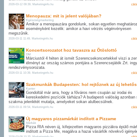
cik
2026-03-12 09:39, Marketinginfo.hu
Menopauza: mit is jelent valójában?
Egészségmarketing
Amikor a menopauzára gondolunk, sokan egyetlen meghatáro
eseményként kezelik: amikor a havi vérzés végérvényesen
megszűnik.
cik
2026-03-11 11:49, Marketinginfo.hu
Koncertsorozatot hoz tavaszra az Ötöslottó
DM
Márciustól 4 héten át ismét Szerencsekoncertekkel viszi a ze
élményt az ország számos pontjára a Szerencsejáték Zrt. ing
rendezvénysorozata.
cik
2026-03-11 10:39, Marketinginfo.hu
Szakmunkák Budapesten: hol rejtőznek az új lehető
Karrier
Gondoltál már arra, hogy a főváros nem csupán az irodai és
kereskedelmi pozíciók tárháza? A budapesti valóság azonba
szakma jelenlétét mutatja, amelyeket sokan alulbecsülnek.
cik
2026-03-11 09:54, Marketinginfo.hu
Új magyaros pizzamárkát indított a Pizzame
Márkák
Pizza RIA néven új, kifejezetten magyaros pizzákra épülő már
indított a Pizza Me, reagálva a hazai vásárlók növekvő igényé
cik
2026-03-09 10:35, Marketinginfo.hu