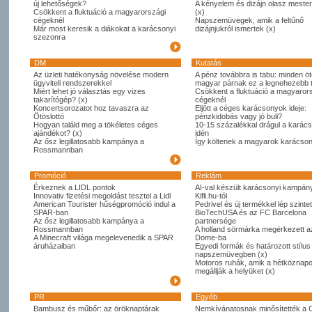
új lehetőségek?
A kényelem és dizájn olasz meste
Csökkent a fluktuáció a magyarországi
(x)
cégeknél
Napszemüvegek, amik a feltűnő
Már most keresik a diákokat a karácsonyi
dizájnjukról ismertek (x)
szezonra
DM
Kutatás
Az üzleti hatékonyság növelése modern
A pénz továbbra is tabu: minden öt
ügyviteli rendszerekkel
magyar párnak ez a legnehezebb
Miért lehet jó választás egy vizes
Csökkent a fluktuáció a magyaror
takarítógép? (x)
cégeknél
Koncertsorozatot hoz tavaszra az
Eljött a céges karácsonyok ideje:
Ötöslottó
pénzkidobás vagy jó buli?
Hogyan találd meg a tökéletes céges
10-15 százalékkal drágul a karác
ajándékot? (x)
idén
Az ősz legillatosabb kampánya a
Így költenek a magyarok karácso
Rossmannban
Promóció
Reklám
Érkeznek a LIDL pontok
AI-val készült karácsonyi kampány
Innovativ fizetési megoldást tesztel a Lidl
Kifli.hu-tól
American Tourister hűségpromóció indul a
Pedrivel és új termékkel lép szintet
SPAR-ban
BioTechUSA és az FC Barcelona
Az ősz legillatosabb kampánya a
partnersége
Rossmannban
A holland sörmárka megérkezett 
A Minecraft világa megelevenedik a SPAR
Dome-ba
áruházaiban
Egyedi formák és határozott stílus
napszemüvegben (x)
Motoros ruhák, amik a hétköznapo
megállják a helyüket (x)
PR
Egyéb
Bambusz és műbőr: az öröknaptárak
Nemkívánatosnak minősítették a 