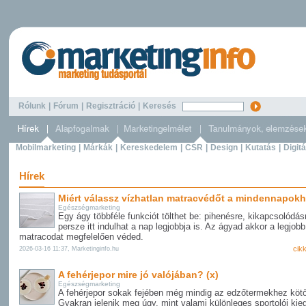
Rólunk
|
Fórum
|
Regisztráció
|
Keresés
Mobilmarketing
|
Márkák
|
Kereskedelem
|
CSR
|
Design
|
Kutatás
|
Digitá
Hírek
Miért válassz vízhatlan matracvédőt a mindennapokh
Egészségmarketing
Egy ágy többféle funkciót tölthet be: pihenésre, kikapcsolódás
persze itt indulhat a nap legjobbja is. Az ágyad akkor a legjobb
matracodat megfelelően véded.
cik
2026-03-16 11:37, Marketinginfo.hu
A fehérjepor mire jó valójában? (x)
Egészségmarketing
A fehérjepor sokak fejében még mindig az edzőtermekhez kötő
Gyakran jelenik meg úgy, mint valami különleges sportolói kie