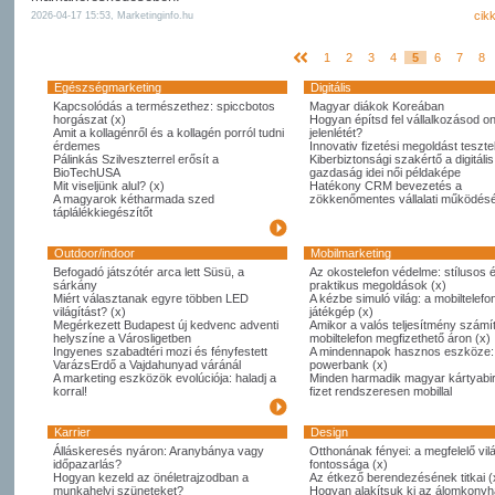
cik
2026-04-17 15:53, Marketinginfo.hu
1
2
3
4
5
6
7
8
Egészségmarketing
Digitális
Kapcsolódás a természethez: spiccbotos
Magyar diákok Koreában
horgászat (x)
Hogyan építsd fel vállalkozásod on
Amit a kollagénről és a kollagén porról tudni
jelenlétét?
érdemes
Innovativ fizetési megoldást tesztel
Pálinkás Szilveszterrel erősít a
Kiberbiztonsági szakértő a digitális
BioTechUSA
gazdaság idei női példaképe
Mit viseljünk alul? (x)
Hatékony CRM bevezetés a
A magyarok kétharmada szed
zökkenőmentes vállalati működésé
táplálékkiegészítőt
Outdoor/indoor
Mobilmarketing
Befogadó játszótér arca lett Süsü, a
Az okostelefon védelme: stílusos 
sárkány
praktikus megoldások (x)
Miért választanak egyre többen LED
A kézbe simuló világ: a mobiltelefo
világítást? (x)
játékgép (x)
Megérkezett Budapest új kedvenc adventi
Amikor a valós teljesítmény számít
helyszíne a Városligetben
mobiltelefon megfizethető áron (x)
Ingyenes szabadtéri mozi és fényfestett
A mindennapok hasznos eszköze:
VarázsErdő a Vajdahunyad váránál
powerbank (x)
A marketing eszközök evolúciója: haladj a
Minden harmadik magyar kártyabi
korral!
fizet rendszeresen mobillal
Karrier
Design
Álláskeresés nyáron: Aranybánya vagy
Otthonának fényei: a megfelelő vil
időpazarlás?
fontossága (x)
Hogyan kezeld az önéletrajzodban a
Az étkező berendezésének titkai (
munkahelyi szüneteket?
Hogyan alakítsuk ki az álomkony