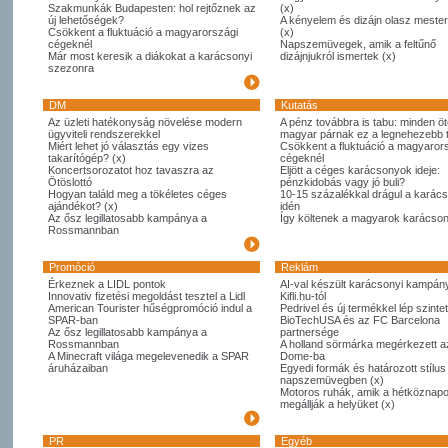
Szakmunkák Budapesten: hol rejtőznek az
(x)
új lehetőségek?
A kényelem és dizájn olasz meste
Csökkent a fluktuáció a magyarországi
(x)
cégeknél
Napszemüvegek, amik a feltűnő
Már most keresik a diákokat a karácsonyi
dizájnjukról ismertek (x)
szezonra
DM
Kutatás
Az üzleti hatékonyság növelése modern
A pénz továbbra is tabu: minden öt
ügyviteli rendszerekkel
magyar párnak ez a legnehezebb
Miért lehet jó választás egy vizes
Csökkent a fluktuáció a magyaror
takarítógép? (x)
cégeknél
Koncertsorozatot hoz tavaszra az
Eljött a céges karácsonyok ideje:
Ötöslottó
pénzkidobás vagy jó buli?
Hogyan találd meg a tökéletes céges
10-15 százalékkal drágul a karác
ajándékot? (x)
idén
Az ősz legillatosabb kampánya a
Így költenek a magyarok karácso
Rossmannban
Promóció
Reklám
Érkeznek a LIDL pontok
AI-val készült karácsonyi kampány
Innovativ fizetési megoldást tesztel a Lidl
Kifli.hu-tól
American Tourister hűségpromóció indul a
Pedrivel és új termékkel lép szintet
SPAR-ban
BioTechUSA és az FC Barcelona
Az ősz legillatosabb kampánya a
partnersége
Rossmannban
A holland sörmárka megérkezett 
A Minecraft világa megelevenedik a SPAR
Dome-ba
áruházaiban
Egyedi formák és határozott stílus
napszemüvegben (x)
Motoros ruhák, amik a hétköznapo
megállják a helyüket (x)
PR
Egyéb