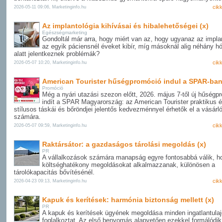
cik
2026-05-11 09:06, Marketinginfo.hu
Az implantológia kihívásai és hibalehetőségei (x)
Egészségmarketing
Gondoltál már arra, hogy miért van az, hogy ugyanaz az impl
az egyik páciensnél éveket kibír, míg másoknál alig néhány h
alatt jelentkeznek problémák?
cik
2026-05-07 10:20, Marketinginfo.hu
American Tourister hűségpromóció indul a SPAR-ba
Promóció
Még a nyári utazási szezon előtt, 2026. május 7-től új hűségp
indít a SPAR Magyarország: az American Tourister praktikus 
stílusos táskái és bőröndjei jelentős kedvezménnyel érhetők el a vásárl
számára.
cik
2026-05-07 09:59, Marketinginfo.hu
Raktársátor: a gazdaságos tárolási megoldás (x)
PR
A vállalkozások számára manapság egyre fontosabbá válik, h
költséghatékony megoldásokat alkalmazzanak, különösen a
tárolókapacitás bővítésénél.
cik
2026-04-23 09:13, Marketinginfo.hu
Kapuk és kerítések: harmónia biztonság mellett (x)
PR
A kapuk és kerítések ügyének megoldása minden ingatlantula
foglalkoztat. Az első benyomás alapvetően ezekkel formálódik