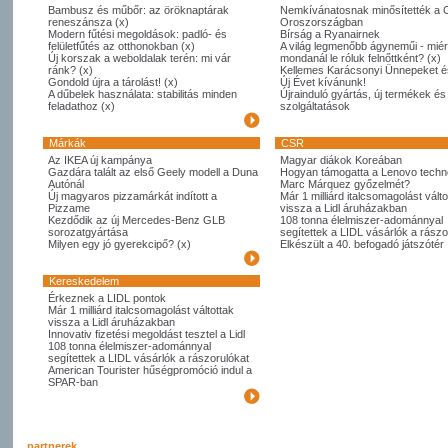
Bambusz és műbőr: az öröknaptárak
Nemkívánatosnak minősítették a 
reneszánsza (x)
Oroszországban
Modern fűtési megoldások: padló- és
Bírság a Ryanairnek
felületfűtés az otthonokban (x)
A világ legmenőbb ágyneműi - miér
Új korszak a weboldalak terén: mi vár
mondanál le róluk felnőttként? (x)
ránk? (x)
Kellemes Karácsonyi Ünnepeket é
Gondold újra a tárolást! (x)
Új Évet kívánunk!
A dűbelek használata: stabilitás minden
Újrainduló gyártás, új termékek és
feladathoz (x)
szolgáltatások
Márkák
CSR
Az IKEA új kampánya
Magyar diákok Koreában
Gazdára talált az első Geely modell a Duna
Hogyan támogatta a Lenovo techno
Autónál
Marc Márquez győzelmét?
Új magyaros pizzamárkát indított a
Már 1 milliárd italcsomagolást válto
Pizzame
vissza a Lidl áruházakban
Kezdődik az új Mercedes-Benz GLB
108 tonna élelmiszer-adománnyal
sorozatgyártása
segítettek a LIDL vásárlók a rászo
Milyen egy jó gyerekcipő? (x)
Elkészült a 40. befogadó játszótér
Kereskedelem
Érkeznek a LIDL pontok
Már 1 milliárd italcsomagolást váltottak
vissza a Lidl áruházakban
Innovativ fizetési megoldást tesztel a Lidl
108 tonna élelmiszer-adománnyal
segítettek a LIDL vásárlók a rászorulókat
American Tourister hűségpromóció indul a
SPAR-ban
partnerek