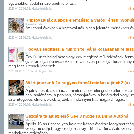
ugyanakkor védelmi szerepük is óriási.
cik
2026-04-22 09:08, Marketinginfo.hu
Kriptovaluták alapos elemzése: a valódi érték nyom
Kereskedelem
Az utóbbi években a kriptovaluták piaca jelentős mértékben áta
cik
2026-04-21 09:35, Marketinginfo.hu
Hogyan segítheti a mikrohitel vállalkozásának fejles
PR
Egy új üzlet beindítása vagy egy meglévő működésének fennt
gyakran olyan kihívásokkal jár, amelyek pénzügyi forráshiány 
még feszültebbek lehetnek.
cik
2026-04-20 11:01, Marketinginfo.hu
Miért játszunk és hogyan formál minket a játék? (x)
PR
A játék sokak számára a mindennapok elengedhetetlen része.
szó labdázásról a parkban, társasjátékról a barátokkal vagy i
számítógépes élményekről, a játék mindannyiunkat magával ragad.
cik
2026-04-20 09:09, Marketinginfo.hu
Gazdára talált az első Geely modell a Duna Autónál
Márkák
Április 16-án ünnepélyes keretek között átadtak Magyarország
Geely modelljét, egy Geely Starray EM-i-t a Duna Autó Geely
márkakereskedésében.