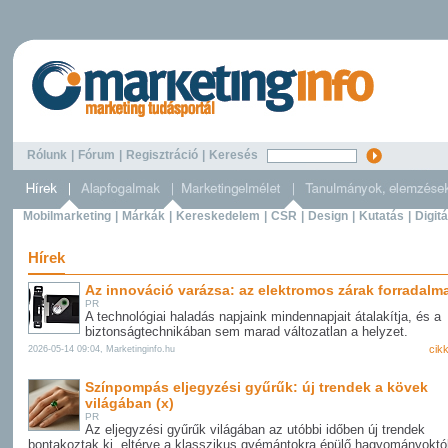
Rólunk
|
Fórum
|
Regisztráció
|
Keresés
Mobilmarketing
|
Márkák
|
Kereskedelem
|
CSR
|
Design
|
Kutatás
|
Digitá
Hírek
Az innováció varázsa: az elektromos zárak forradalma
PR
A technológiai haladás napjaink mindennapjait átalakítja, és a
biztonságtechnikában sem marad változatlan a helyzet.
cik
2026-05-14 09:04, Marketinginfo.hu
Színpompás eljegyzési gyűrűk: új trendek a kövek
világában (x)
PR
Az eljegyzési gyűrűk világában az utóbbi időben új trendek
bontakoztak ki, eltérve a klasszikus gyémántokra épülő hagyományoktól