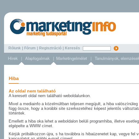
Rólunk
|
Fórum
|
Regisztráció
|
Keresés
Hiba
Az oldal nem található
A keresett oldal nem található weboldalunkon.
Mivel a mediainfo a közelmúltban teljesen megújult, a hiba valószínüleg
függ össze, hogy a korábbi site szerkezetéhez képest jelentős változta
történtek.
Emellett a hiba oka lehet a weboldalon belüli programhiba, illetve esetleg
elgépelte a WWW címet.
Kérjük próbálkozzon újra, s ha továbbra is hibaüzenetet kap, vegye fel 
kapcsolatot az alábbi e-mail címen!