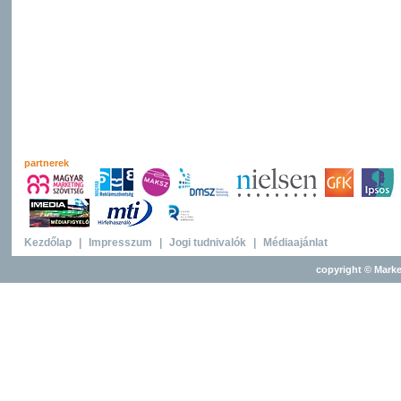
partnerek
Kezdőlap
|
Impresszum
|
Jogi tudnivalók
|
Médiaajánlat
copyright © Marke