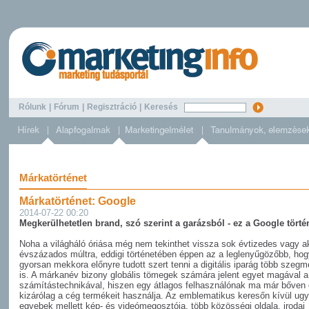
Rólunk
|
Fórum
|
Regisztráció
|
Keresés
Márkatörténet
Márkatörténet: Google
2014-07-22 00:20
Megkerülhetetlen brand, szó szerint a garázsból - ez a Google törté
Noha a világháló óriása még nem tekinthet vissza sok évtizedes vagy a
évszázados múltra, eddigi történetében éppen az a leglenyűgözőbb, hog
gyorsan mekkora előnyre tudott szert tenni a digitális iparág több szeg
is. A márkanév bizony globális tömegek számára jelent egyet magával a
számítástechnikával, hiszen egy átlagos felhasználónak ma már bőven 
kizárólag a cég termékeit használja. Az emblematikus keresőn kívül ugy
egyebek mellett kép- és videómegosztója, több közösségi oldala, irodai