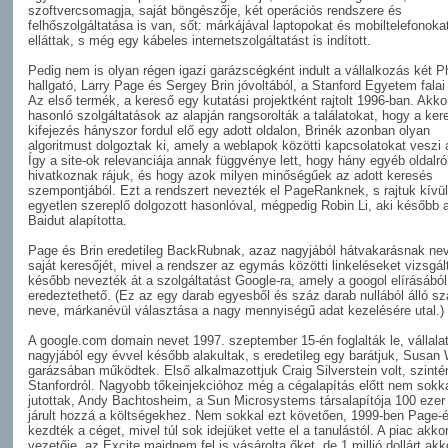
szoftvercsomagja, saját böngészője, két operációs rendszere és
felhőszolgáltatása is van, sőt: márkájával laptopokat és mobiltelefonokat
elláttak, s még egy kábeles internetszolgáltatást is indított.
Pedig nem is olyan régen igazi garázscégként indult a vállalkozás két P
hallgató, Larry Page és Sergey Brin jóvoltából, a Stanford Egyetem falai
Az első termék, a kereső egy kutatási projektként rajtolt 1996-ban. Akko
hasonló szolgáltatások az alapján rangsorolták a találatokat, hogy a ker
kifejezés hányszor fordul elő egy adott oldalon, Brinék azonban olyan
algoritmust dolgoztak ki, amely a weblapok közötti kapcsolatokat veszi a
Így a site-ok relevanciája annak függvénye lett, hogy hány egyéb oldalró
hivatkoznak rájuk, és hogy azok milyen minőségűek az adott keresés
szempontjából. Ezt a rendszert nevezték el PageRanknek, s rajtuk kívü
egyetlen szereplő dolgozott hasonlóval, mégpedig Robin Li, aki később a
Baidut alapította.
Page és Brin eredetileg BackRubnak, azaz nagyjából hátvakarásnak nev
saját keresőjét, mivel a rendszer az egymás közötti linkeléseket vizsgá
később nevezték át a szolgáltatást Google-ra, amely a googol elírásából
eredeztethető. (Ez az egy darab egyesből és száz darab nullából álló s
neve, márkanévül választása a nagy mennyiségű adat kezelésére utal.)
A google.com domain nevet 1997. szeptember 15-én foglalták le, vállalat
nagyjából egy évvel később alakultak, s eredetileg egy barátjuk, Susan 
garázsában működtek. Első alkalmazottjuk Craig Silverstein volt, szinté
Stanfordról. Nagyobb tőkeinjekcióhoz még a cégalapítás előtt nem sokk
jutottak, Andy Bachtosheim, a Sun Microsystems társalapítója 100 ezer d
járult hozzá a költségekhez. Nem sokkal ezt követően, 1999-ben Page-é
kezdték a céget, mivel túl sok idejüket vette el a tanulástól. A piac akkor
vezetője, az Excite majdnem fel is vásárolta őket, de 1 millió dollárt ak