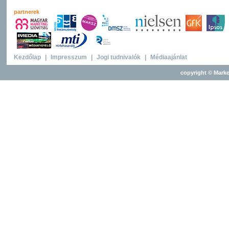
partnerek
Kezdőlap
|
Impresszum
|
Jogi tudnivalók
|
Médiaajánlat
copyright © Marke