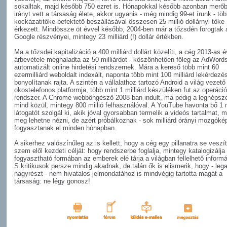
sokalltak, majd később 750 ezret is. Hónapokkal később azonban mer
irányt vett a társaság élete, akkor ugyanis - még mindig 99-et írunk - tö
kockázatitőke-befektető beszállásával összesen 25 millió dollárnyi tőke
érkezett. Mindössze öt évvel később, 2004-ben már a tőzsdén forogtak 
Google részvényei, mintegy 23 milliárd (!) dollár értékben.
Ma a tőzsdei kapitalizáció a 400 milliárd dollárt közelíti, a cég 2013-as 
árbevétele meghaladta az 50 milliárdot - köszönhetően főleg az AdWord
automatizált online hirdetési rendszernek. Mára a kereső több mint 60
ezermilliárd weboldalt indexált, naponta több mint 100 milliárd lekérdezé
bonyolítanak rajta. A szintén a vállalathoz tartozó Android a világ vezető
okostelefonos platformja, több mint 1 milliárd készüléken fut az operáci
rendszer. A Chrome webböngésző 2008-ban indult, ma pedig a legnépsz
mind közül, mintegy 800 millió felhasználóval. A YouTube havonta bő 1 m
látogatót szolgál ki, akik jóval gyorsabban termelik a videós tartalmat, 
meg lehetne nézni, de azért próbálkoznak - sok milliárd órányi mozgóké
fogyasztanak el minden hónapban.
A sikerhez valószínűleg az is kellett, hogy a cég egy pillanatra se veszí
szem elől kezdeti célját: hogy rendszerbe foglalja, mintegy katalogizálja
fogyasztható formában az emberek elé tárja a világban fellelhető informá
S kritikusok persze mindig akadnak, de talán ők is elismerik, hogy - leg
nagyrészt - nem hivatalos jelmondatához is mindvégig tartotta magát a
társaság: ne légy gonosz!