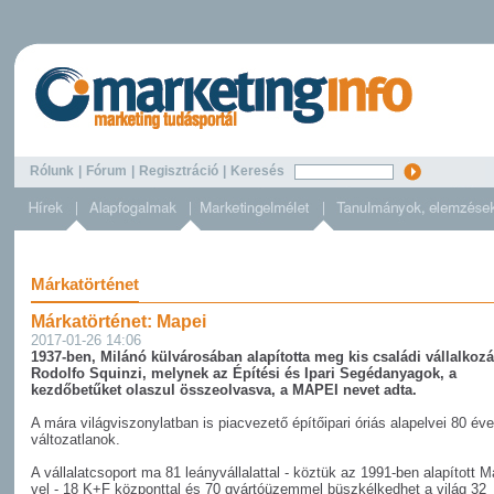
Rólunk
|
Fórum
|
Regisztráció
|
Keresés
Márkatörténet
Márkatörténet: Mapei
2017-01-26 14:06
1937-ben, Milánó külvárosában alapította meg kis családi vállalkozá
Rodolfo Squinzi, melynek az Építési és Ipari Segédanyagok, a
kezdőbetűket olaszul összeolvasva, a MAPEI nevet adta.
A mára világviszonylatban is piacvezető építőipari óriás alapelvei 80 éve
változatlanok.
A vállalatcsoport ma 81 leányvállalattal - köztük az 1991-ben alapított M
vel - 18 K+F központtal és 70 gyártóüzemmel büszkélkedhet a világ 32