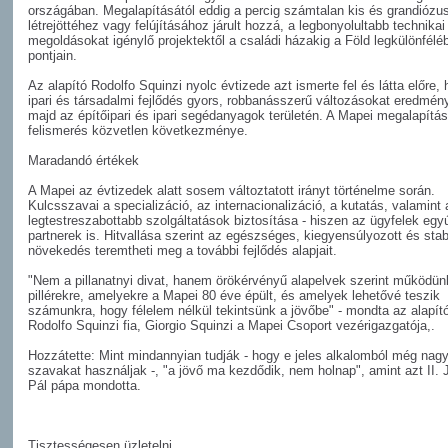
országában. Megalapításától eddig a percig számtalan kis és grandiózus
létrejöttéhez vagy felújításához járult hozzá, a legbonyolultabb technikai
megoldásokat igénylő projektektől a családi házakig a Föld legkülönfélé
pontjain.
Az alapító Rodolfo Squinzi nyolc évtizede azt ismerte fel és látta előre,
ipari és társadalmi fejlődés gyors, robbanásszerű változásokat eredmén
majd az építőipari és ipari segédanyagok területén. A Mapei megalapítá
felismerés közvetlen következménye.
Maradandó értékek
A Mapei az évtizedek alatt sosem változtatott irányt történelme során.
Kulcsszavai a specializáció, az internacionalizáció, a kutatás, valamint 
legtestreszabottabb szolgáltatások biztosítása - hiszen az ügyfelek egyú
partnerek is. Hitvallása szerint az egészséges, kiegyensúlyozott és stab
növekedés teremtheti meg a további fejlődés alapjait.
"Nem a pillanatnyi divat, hanem örökérvényű alapelvek szerint működün
pillérekre, amelyekre a Mapei 80 éve épült, és amelyek lehetővé teszik
számunkra, hogy félelem nélkül tekintsünk a jövőbe" - mondta az alapít
Rodolfo Squinzi fia, Giorgio Squinzi a Mapei Csoport vezérigazgatója,.
Hozzátette: Mint mindannyian tudják - hogy e jeles alkalomból még nag
szavakat használjak -, "a jövő ma kezdődik, nem holnap", amint azt II.
Pál pápa mondotta.
Tisztességesen üzletelni