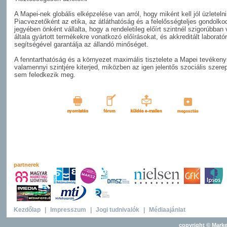
A Mapei-nek globális elképzelése van arról, hogy miként kell jól üzletelni
Piacvezetőként az etika, az átláthatóság és a felelősségteljes gondolko
jegyében önként vállalta, hogy a rendeletileg előírt szintnél szigorúbban
általa gyártott termékekre vonatkozó előírásokat, és akkreditált laborató
segítségével garantálja az állandó minőséget.
A fenntarthatóság és a környezet maximális tisztelete a Mapei tevéken
valamennyi szintjére kiterjed, miközben az igen jelentős szociális szerep
sem feledkezik meg.
partnerek
Kezdőlap
|
Impresszum
|
Jogi tudnivalók
|
Médiaajánlat
copyright © Marke