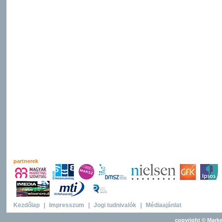
partnerek
Kezdőlap
|
Impresszum
|
Jogi tudnivalók
|
Médiaajánlat
copyright © Marke