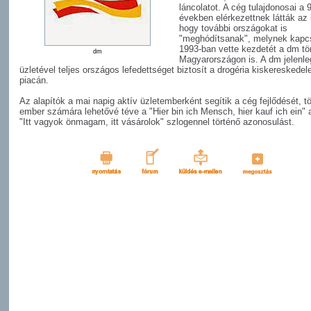
láncolatot. A cég tulajdonosai a 
években elérkezettnek látták az 
hogy további országokat is
"meghódítsanak", melynek kapc
1993-ban vette kezdetét a dm tö
dm
Magyarországon is. A dm jelenle
üzletével teljes országos lefedettséget biztosít a drogéria kiskereskede
piacán.
Az alapítók a mai napig aktív üzletemberként segítik a cég fejlődését, t
ember számára lehetővé téve a "Hier bin ich Mensch, hier kauf ich ein"
"Itt vagyok önmagam, itt vásárolok" szlogennel történő azonosulást.