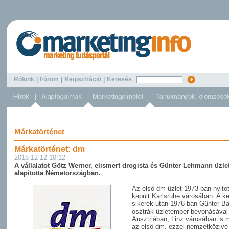
Rólunk
|
Fórum
|
Regisztráció
|
Keresés
Márkatörténet
Márkatörténet: dm
2018-12-12 10:12
A vállalatot Götz Werner, elismert drogista és Günter Lehmann üzl
alapította Németországban.
Az első dm üzlet 1973-ban nyito
kapuit Karlsruhe városában. A ke
sikerek után 1976-ban Günter B
osztrák üzletember bevonásával
Ausztriában, Linz városában is 
az első dm, ezzel nemzetközivé