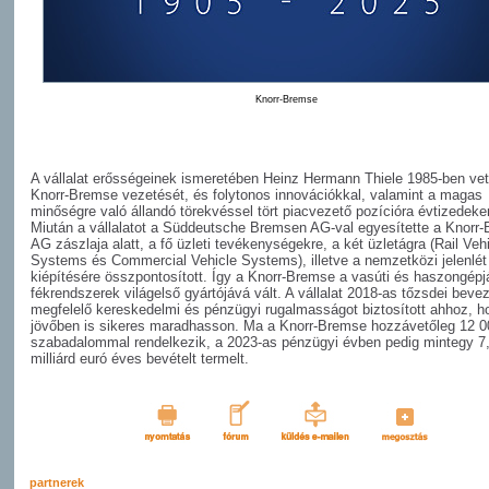
Knorr-Bremse
A vállalat erősségeinek ismeretében Heinz Hermann Thiele 1985-ben vet
Knorr-Bremse vezetését, és folytonos innovációkkal, valamint a magas
minőségre való állandó törekvéssel tört piacvezető pozícióra évtizedeke
Miután a vállalatot a Süddeutsche Bremsen AG-val egyesítette a Knorr
AG zászlaja alatt, a fő üzleti tevékenységekre, a két üzletágra (Rail Veh
Systems és Commercial Vehicle Systems), illetve a nemzetközi jelenlét
kiépítésére összpontosított. Így a Knorr-Bremse a vasúti és haszongépj
fékrendszerek világelső gyártójává vált. A vállalat 2018-as tőzsdei beve
megfelelő kereskedelmi és pénzügyi rugalmasságot biztosított ahhoz, h
jövőben is sikeres maradhasson. Ma a Knorr-Bremse hozzávetőleg 12 0
szabadalommal rendelkezik, a 2023-as pénzügyi évben pedig mintegy 7
milliárd euró éves bevételt termelt.
partnerek