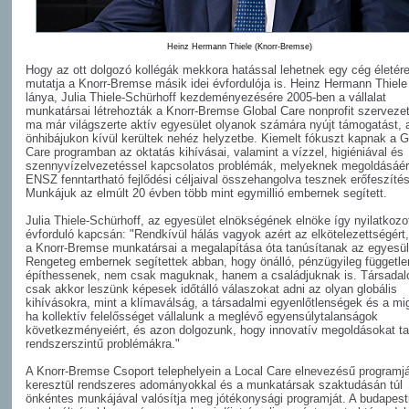
Heinz Hermann Thiele (Knorr-Bremse)
Hogy az ott dolgozó kollégák mekkora hatással lehetnek egy cég életére,
mutatja a Knorr-Bremse másik idei évfordulója is. Heinz Hermann Thiele
lánya, Julia Thiele-Schürhoff kezdeményezésére 2005-ben a vállalat
munkatársai létrehozták a Knorr-Bremse Global Care nonprofit szervezet
ma már világszerte aktív egyesület olyanok számára nyújt támogatást, 
önhibájukon kívül kerültek nehéz helyzetbe. Kiemelt fókuszt kapnak a G
Care programban az oktatás kihívásai, valamint a vízzel, higiéniával és
szennyvízelvezetéssel kapcsolatos problémák, melyeknek megoldásáér
ENSZ fenntartható fejlődési céljaival összehangolva tesznek erőfeszíté
Munkájuk az elmúlt 20 évben több mint egymillió embernek segített.
Julia Thiele-Schürhoff, az egyesület elnökségének elnöke így nyilatkozot
évforduló kapcsán: "Rendkívül hálás vagyok azért az elkötelezettségért
a Knorr-Bremse munkatársai a megalapítása óta tanúsítanak az egyesüle
Rengeteg embernek segítettek abban, hogy önálló, pénzügyileg független
építhessenek, nem csak maguknak, hanem a családjuknak is. Társada
csak akkor leszünk képesek időtálló válaszokat adni az olyan globális
kihívásokra, mint a klímaválság, a társadalmi egyenlőtlenségek és a mig
ha kollektív felelősséget vállalunk a meglévő egyensúlytalanságok
következményeiért, és azon dolgozunk, hogy innovatív megoldásokat tal
rendszerszintű problémákra."
A Knorr-Bremse Csoport telephelyein a Local Care elnevezésű programj
keresztül rendszeres adományokkal és a munkatársak szaktudásán túl
önkéntes munkájával valósítja meg jótékonysági programját. A budapesti 