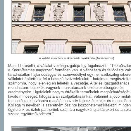
A vállalat müncheni székházának homlokzata (Knorr-Bremse)
Marc Llistosella, a vállalat vezérigazgatója így fogalmazott: "120 büszk
a Knorr-Bremse nagyszerű formában van. A változásra és fejlődésre val
fáradhatatlan hajlandósággal és szenvedéllyel egy nemzetközileg sikere
vállalatot építettünk fel a hosszú évtizedek alatt - hatalmas megtisztelte
számomra, hogy jelenleg én lehetek a vezetője. A teljes igazgatótanács
mondhatom: büszkék vagyunk munkatársaink elkötelezettségére és
eredményeire. Ügyfeleink nagyra értékelik termékeink megbízhatóságát
kiváló minőségét, kifogástalan szolgáltatásainkat, valamint a jövő mobili
technológiai kihívásaira reagáló innovatív fejlesztéseinket és megoldása
Kollégáim nevében is szeretném őszinte köszönetemet kifejezni minden
ügyfelünk és üzleti partnerünk számára nagyfokú lojalitásukért és a so
szoros együttműködésért."