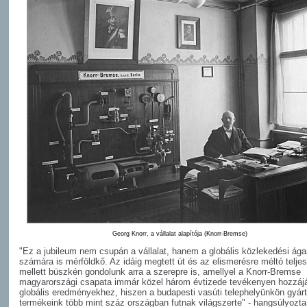
Georg Knorr, a vállalat alapítója (Knorr-Bremse)
"Ez a jubileum nem csupán a vállalat, hanem a globális közlekedési ága
számára is mérföldkő. Az idáig megtett út és az elismerésre méltó telje
mellett büszkén gondolunk arra a szerepre is, amellyel a Knorr-Bremse
magyarországi csapata immár közel három évtizede tevékenyen hozzájá
globális eredményekhez, hiszen a budapesti vasúti telephelyünkön gyárt
termékeink több mint száz országban futnak világszerte" - hangsúlyozta