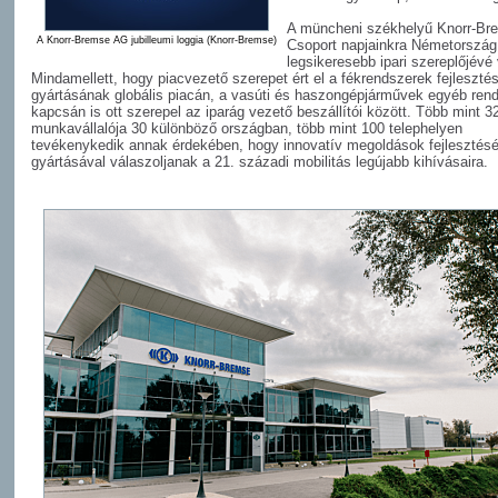
A müncheni székhelyű Knorr-Br
A Knorr-Bremse AG jubilleumi loggia (Knorr-Bremse)
Csoport napjainkra Németország
legsikeresebb ipari szereplőjévé 
Mindamellett, hogy piacvezető szerepet ért el a fékrendszerek fejleszté
gyártásának globális piacán, a vasúti és haszongépjárművek egyéb rend
kapcsán is ott szerepel az iparág vezető beszállítói között. Több mint 3
munkavállalója 30 különböző országban, több mint 100 telephelyen
tevékenykedik annak érdekében, hogy innovatív megoldások fejlesztésé
gyártásával válaszoljanak a 21. századi mobilitás legújabb kihívásaira.