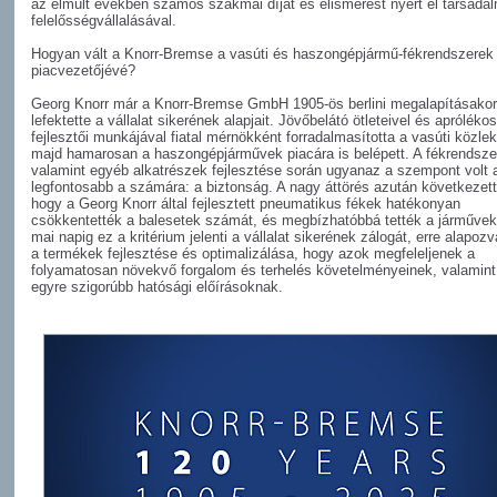
az elmúlt években számos szakmai díjat és elismerést nyert el társadal
felelősségvállalásával.
Hogyan vált a Knorr-Bremse a vasúti és haszongépjármű-fékrendszerek 
piacvezetőjévé?
Georg Knorr már a Knorr-Bremse GmbH 1905-ös berlini megalapításakor
lefektette a vállalat sikerének alapjait. Jövőbelátó ötleteivel és aprólékos
fejlesztői munkájával fiatal mérnökként forradalmasította a vasúti közle
majd hamarosan a haszongépjárművek piacára is belépett. A fékrendsze
valamint egyéb alkatrészek fejlesztése során ugyanaz a szempont volt 
legfontosabb a számára: a biztonság. A nagy áttörés azután következett
hogy a Georg Knorr által fejlesztett pneumatikus fékek hatékonyan
csökkentették a balesetek számát, és megbízhatóbbá tették a járművek
mai napig ez a kritérium jelenti a vállalat sikerének zálogát, erre alapozv
a termékek fejlesztése és optimalizálása, hogy azok megfeleljenek a
folyamatosan növekvő forgalom és terhelés követelményeinek, valamint
egyre szigorúbb hatósági előírásoknak.