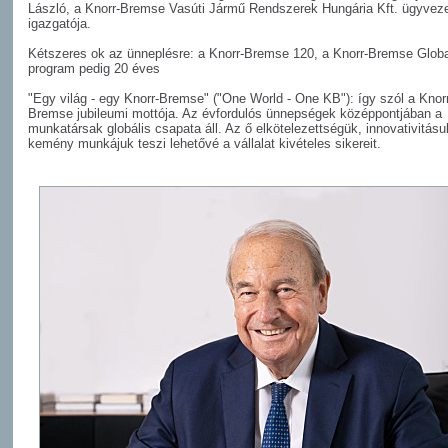
László, a Knorr-Bremse Vasúti Jármű Rendszerek Hungária Kft. ügyvez
igazgatója.
Kétszeres ok az ünneplésre: a Knorr-Bremse 120, a Knorr-Bremse Globa
program pedig 20 éves
"Egy világ - egy Knorr-Bremse" ("One World - One KB"): így szól a Knor
Bremse jubileumi mottója. Az évfordulós ünnepségek középpontjában a
munkatársak globális csapata áll. Az ő elkötelezettségük, innovativitásu
kemény munkájuk teszi lehetővé a vállalat kivételes sikereit.