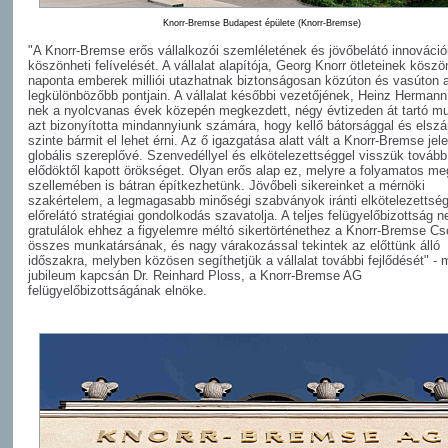
Knorr-Bremse Budapest épülete (Knorr-Bremse)
"A Knorr-Bremse erős vállalkozói szemléletének és jövőbelátó innováció
köszönheti felívelését. A vállalat alapítója, Georg Knorr ötleteinek kösz
naponta emberek milliói utazhatnak biztonságosan közúton és vasúton a
legkülönbözőbb pontjain. A vállalat későbbi vezetőjének, Heinz Hermann
nek a nyolcvanas évek közepén megkezdett, négy évtizeden át tartó m
azt bizonyította mindannyiunk számára, hogy kellő bátorsággal és elszá
szinte bármit el lehet érni. Az ő igazgatása alatt vált a Knorr-Bremse jel
globális szereplővé. Szenvedéllyel és elkötelezettséggel visszük tovább
elődöktől kapott örökséget. Olyan erős alap ez, melyre a folyamatos me
szellemében is bátran építkezhetünk. Jövőbeli sikereinket a mérnöki
szakértelem, a legmagasabb minőségi szabványok iránti elkötelezettsé
előrelátó stratégiai gondolkodás szavatolja. A teljes felügyelőbizottság 
gratulálok ehhez a figyelemre méltó sikertörténethez a Knorr-Bremse Cs
összes munkatársának, és nagy várakozással tekintek az előttünk álló
időszakra, melyben közösen segíthetjük a vállalat további fejlődését" -
jubileum kapcsán Dr. Reinhard Ploss, a Knorr-Bremse AG
felügyelőbizottságának elnöke.