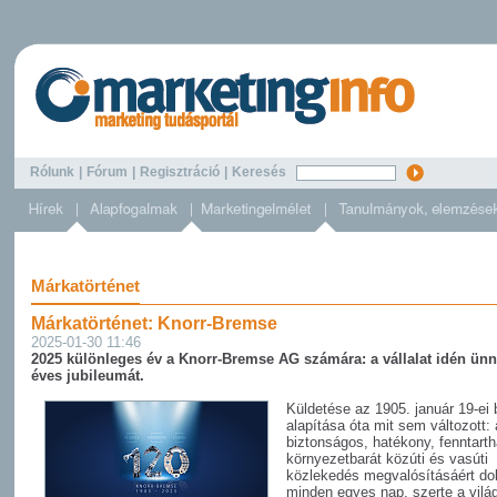
Rólunk
|
Fórum
|
Regisztráció
|
Keresés
Márkatörténet
Márkatörténet: Knorr-Bremse
2025-01-30 11:46
2025 különleges év a Knorr-Bremse AG számára: a vállalat idén ünn
éves jubileumát.
Küldetése az 1905. január 19-ei b
alapítása óta mit sem változott: 
biztonságos, hatékony, fenntarth
környezetbarát közúti és vasúti
közlekedés megvalósításáért dol
minden egyes nap, szerte a vilá