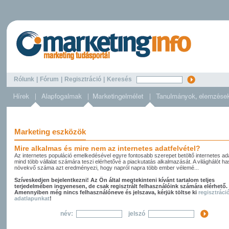
Rólunk
|
Fórum
|
Regisztráció
|
Keresés
Marketing eszközök
Mire alkalmas és mire nem az internetes adatfelvétel?
Az internetes populáció emelkedésével egyre fontosabb szerepet betöltő internetes ada
mind több vállalat számára teszi elérhetővé a piackutatás alkalmazását. A világhálót h
növekvő száma azt eredményezi, hogy napról napra több ember vélemé...
Szíveskedjen bejelentkezni! Az Ön által megtekinteni kívánt tartalom teljes
terjedelmében ingyenesen, de csak regisztrált felhasználóink számára elérhető.
Amennyiben még nincs felhasználóneve és jelszava, kérjük töltse ki
regisztráci
adatlapunkat
!
név:
jelszó