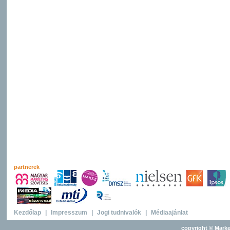
partnerek
Kezdőlap
|
Impresszum
|
Jogi tudnivalók
|
Médiaajánlat
copyright © Marke