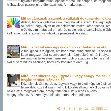
ugyanis irányíthatatlan lépéseket teszünk csupán, és megesh
hiábavalóan pazaroljuk erőforrásainkat. A marketingt...
Mit sugároznak a színek a vállalati dokumentumokb
Ahhoz, hogy a vállalkozások megtalálják a számukra legmegf
színeket, hogy olyan üzleti dokumentumokat készítsenek, am
erős érzelmi hatással bírnak, és cselekvésre sarkallnak, előb
kell ismernünk a színek szimbolikus jelentését. A szín...
Mitől lehet sikeres egy reklám - akár határokon át?
A mai globális világban, amikor a marketing büdzsék is soha 
látott megszorítást szenvednek el, kézenfekvőnek tűnik olyan
reklámokat fejleszteni, amelyek több országban is felhasználh
Közel sem biztos azonban, hogy egy konkrét reklám, ug...
Mitől lesz sikeres egy ügynök - vagy ahogy ma sok h
hívják: területi képviselő?
Közhelynek tűnhet, de az ügynök vagy területi képviselő siker
leginkább hozzáállásán múlik. Elkötelezettség nélkül ugyanis 
belőle az a meggyőző erő, amely feltétlenül szükséges a vevő
megnyeréséhez.A személyes eladás során szinte minden...
7
8
9
10
11
12
13
14