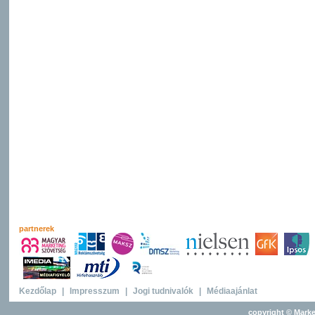
partnerek
Kezdőlap
|
Impresszum
|
Jogi tudnivalók
|
Médiaajánlat
copyright © Marke