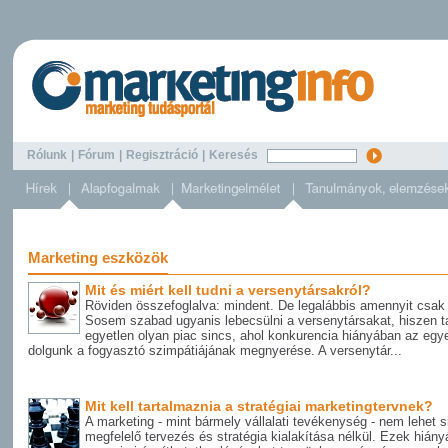
Rólunk
|
Fórum
|
Regisztráció
|
Keresés
Marketing eszközök
Mit és miért kell tudni a versenytársakról?
Röviden összefoglalva: mindent. De legalábbis amennyit csak 
Sosem szabad ugyanis lebecsülni a versenytársakat, hiszen t
egyetlen olyan piac sincs, ahol konkurencia hiányában az egy
dolgunk a fogyasztó szimpátiájának megnyerése. A versenytár...
Mit kell tartalmaznia a stratégiai marketingtervnek?
A marketing - mint bármely vállalati tevékenység - nem lehet s
megfelelő tervezés és stratégia kialakítása nélkül. Ezek hián