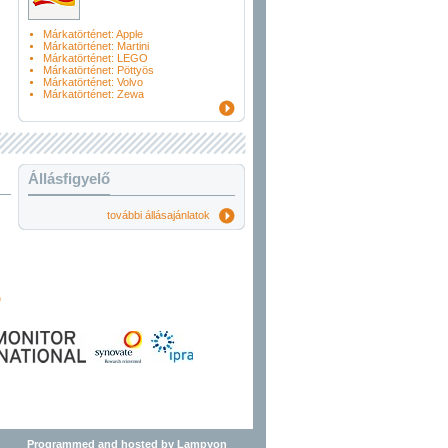
Márkatörténet: Apple
Márkatörténet: Martini
Márkatörténet: LEGO
Márkatörténet: Pöttyös
Márkatörténet: Volvo
Márkatörténet: Zewa
Állásfigyelő
további állásajánlatok
Programmed and hosted by Lampyon