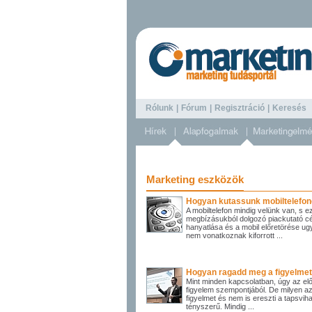
Rólunk
|
Fórum
|
Regisztráció
|
Keresé
Marketing eszközök
Hogyan kutassunk mobiltelefo
A mobiltelefon mindig velünk van, s e
megbízásukból dolgozó piackutató c
hanyatlása és a mobil előretörése ug
nem vonatkoznak kiforrott ...
Hogyan ragadd meg a figyelmet,
Mint minden kapcsolatban, úgy az el
figyelem szempontjából. De milyen a
figyelmet és nem is ereszti a tapsv
tényszerű. Mindig ...