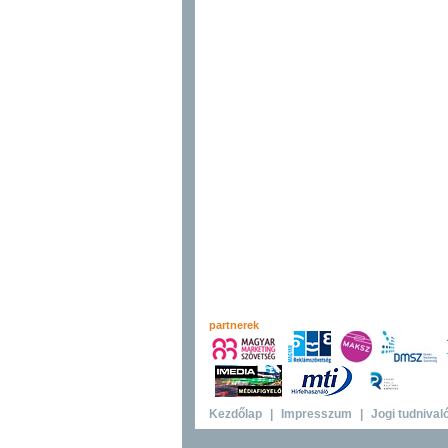
partnerek
Kezdőlap
|
Impresszum
|
Jogi tudnival