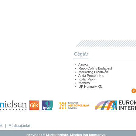
Cégtár
Axeva
Rapp Collins Budapest
Marketing Praktikák
Anda Present Kft.
Kollár Pakk
Movers
UP Hungary Kft.
ók
|
Médiaajánlat
copyright © Marketinginfo. Minden jog fenntartva.