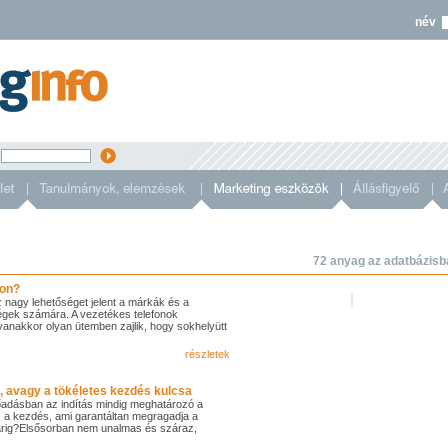
név
s
72 anyag az adatbázisb
non?
z nagy lehetőséget jelent a márkák és a
égek számára. A vezetékes telefonok
yanakkor olyan ütemben zajlik, hogy sokhelyütt
részletek
 avagy a tökéletes kezdés kulcsa
őadásban az indítás mindig meghatározó a
z a kezdés, ami garantáltan megragadja a
iharig?Elsősorban nem unalmas és száraz,