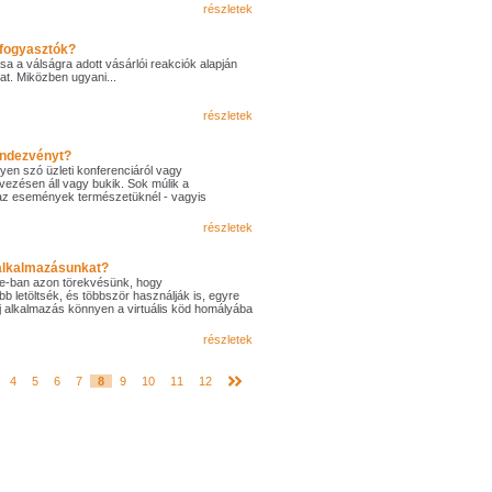
részletek
 fogyasztók?
ása a válságra adott vásárlói reakciók alapján
at. Miközben ugyani...
részletek
endezvényt?
legyen szó üzleti konferenciáról vagy
rvezésen áll vagy bukik. Sok múlik a
az események természetüknél - vagyis
részletek
alkalmazásunkat?
ore-ban azon törekvésünk, hogy
 letöltsék, és többször használják is, egyre
új alkalmazás könnyen a virtuális köd homályába
részletek
4
5
6
7
8
9
10
11
12