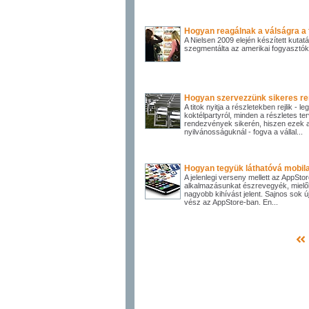
Hogyan reagálnak a válságra a
A Nielsen 2009 elején készített kutat
szegmentálta az amerikai fogyasztók
Hogyan szervezzünk sikeres r
A titok nyitja a részletekben rejlik - 
koktélpartyról, minden a részletes te
rendezvények sikerén, hiszen ezek 
nyilvánosságuknál - fogva a vállal...
Hogyan tegyük láthatóvá mobil
A jelenlegi verseny mellett az AppSt
alkalmazásunkat észrevegyék, mielőbb
nagyobb kihívást jelent. Sajnos sok 
vész az AppStore-ban. En...