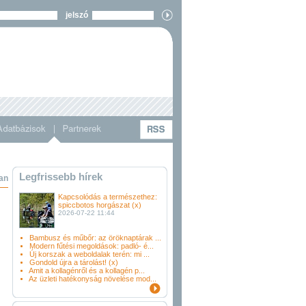
jelszó
Legfrissebb hírek
an
Kapcsolódás a természethez:
spiccbotos horgászat (x)
2026-07-22 11:44
Bambusz és műbőr: az öröknaptárak ...
Modern fűtési megoldások: padló- é...
Új korszak a weboldalak terén: mi ...
Gondold újra a tárolást! (x)
Amit a kollagénről és a kollagén p...
Az üzleti hatékonyság növelése mod...