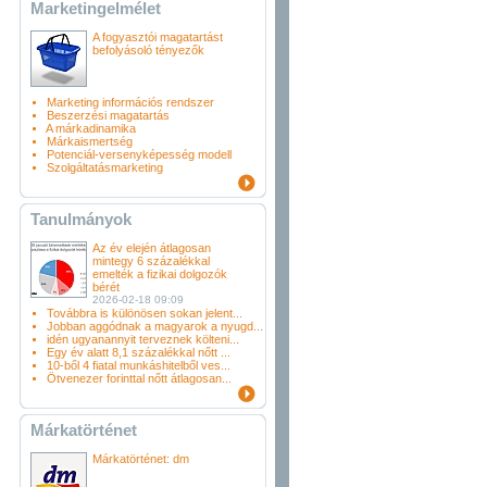
Marketingelmélet
A fogyasztói magatartást
befolyásoló tényezők
Marketing információs rendszer
Beszerzési magatartás
A márkadinamika
Márkaismertség
Potenciál-versenyképesség modell
Szolgáltatásmarketing
Tanulmányok
Az év elején átlagosan
mintegy 6 százalékkal
emelték a fizikai dolgozók
bérét
2026-02-18 09:09
Továbbra is különösen sokan jelent...
Jobban aggódnak a magyarok a nyugd...
idén ugyanannyit terveznek költeni...
Egy év alatt 8,1 százalékkal nőtt ...
10-ből 4 fiatal munkáshitelből ves...
Ötvenezer forinttal nőtt átlagosan...
Márkatörténet
Márkatörténet: dm