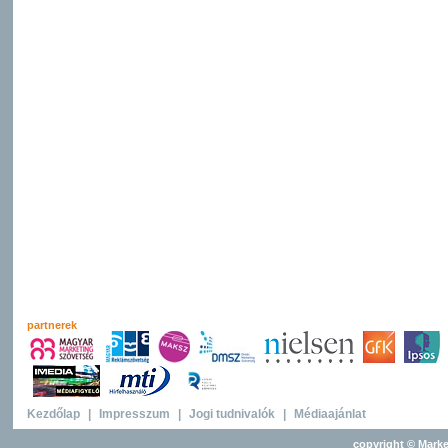
partnerek
Kezdőlap
|
Impresszum
|
Jogi tudnivalók
|
Médiaajánlat
copyright © Marke