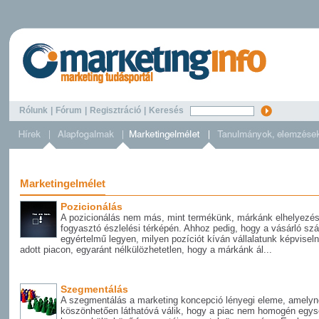
Rólunk
|
Fórum
|
Regisztráció
|
Keresés
Marketingelmélet
Pozicionálás
A pozicionálás nem más, mint termékünk, márkánk elhelyezé
fogyasztó észlelési térképén. Ahhoz pedig, hogy a vásárló sz
egyértelmű legyen, milyen pozíciót kíván vállalatunk képviseln
adott piacon, egyaránt nélkülözhetetlen, hogy a márkánk ál...
Szegmentálás
A szegmentálás a marketing koncepció lényegi eleme, amely
köszönhetően láthatóvá válik, hogy a piac nem homogén egys