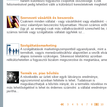
hanem különböző fogyasztói csoportok összessége. Ezek
felismerésével pedig lehetővé válik a különböző keresleteknek megfelelő
Szervezeti vásárlók és beszerzés
Csaknem minden vállalat - vagy vásárlóként vagy eladóként - 
vesz valamilyen beszerzési folyamatban. Hiszen számos erőf
(így pl. az energia) csak más vállalkozásoktól szerezhető be, i
számos termék vagy szolgáltatás vállalati ügyfelek sz...
Szolgáltatásmarketing
A szolgáltatások marketingszempontból ugyanolyanok, mint a
termékek, vagyis menedzselésükhöz alapvetően a vevők elvá
alapos ismerete szükséges. Sikeressé tételükhöz azonban
nélkülözhetetlen a fogyasztói bizalom megszerzése és megtartása, amel
Termék vs. piac bővítés
A növekedés az üzleti siker egyik látványos eredménye,
egyszersmind azonban feltétele is lehet. Tudatosan is
megválaszthatjuk a bővítés irányát, és a termelés növelése me
más lehetőségekkel is lehet és érdemes számolni: a vállalat eredménye
javítha...
3
4
5
6
7
8
9
10