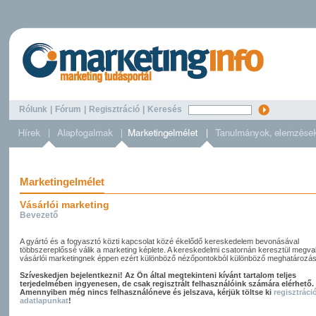
Rólunk
|
Fórum
|
Regisztráció
|
Keresés
Marketingelmélet
Vásárlói marketing
Bevezető
A gyártó és a fogyasztó közti kapcsolat közé ékelődő kereskedelem bevonásával
többszereplőssé válik a marketing képlete. A kereskedelmi csatornán keresztül megva
vásárlói marketingnek éppen ezért különböző nézőpontokból különböző meghatározása
Szíveskedjen bejelentkezni! Az Ön által megtekinteni kívánt tartalom teljes
terjedelmében ingyenesen, de csak regisztrált felhasználóink számára elérhető.
Amennyiben még nincs felhasználóneve és jelszava, kérjük töltse ki
regisztráci
adatlapunkat
!