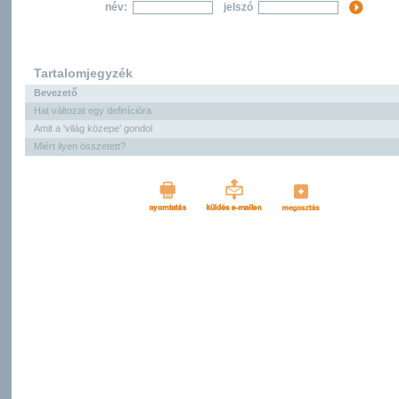
név:
jelszó
Tartalomjegyzék
Bevezető
Hat változat egy definícióra
Amit a 'világ közepe' gondol
Miért ilyen összetett?