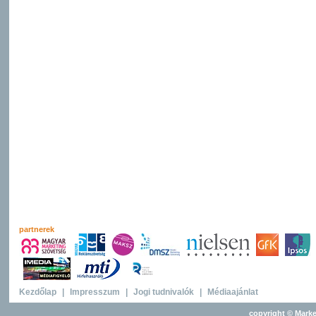
partnerek
Kezdőlap
|
Impresszum
|
Jogi tudnivalók
|
Médiaajánlat
copyright © Marke