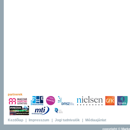
partnerek
Kezdőlap
|
Impresszum
|
Jogi tudnivalók
|
Médiaajánlat
copyright © Marke