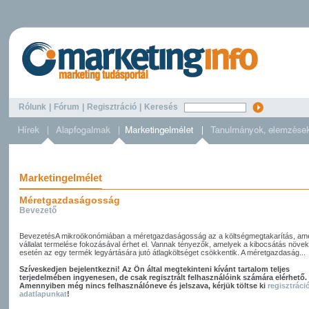
Rólunk
|
Fórum
|
Regisztráció
|
Keresés
Marketingelmélet
Méretgazdaságosság
Bevezető
BevezetésA mikroökonómiában a méretgazdaságosság az a költségmegtakarítás, ame
vállalat termelése fokozásával érhet el. Vannak tényezők, amelyek a kibocsátás növe
esetén az egy termék legyártására jutó átlagköltséget csökkentik. A méretgazdaság...
Szíveskedjen bejelentkezni! Az Ön által megtekinteni kívánt tartalom teljes
terjedelmében ingyenesen, de csak regisztrált felhasználóink számára elérhető.
Amennyiben még nincs felhasználóneve és jelszava, kérjük töltse ki
regisztráci
adatlapunkat
!