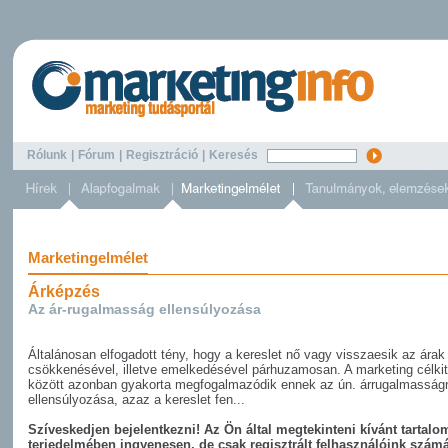
Rólunk
|
Fórum
|
Regisztráció
|
Keresés
Marketingelmélet
Árképzés
Az ár-rugalmasság ellensúlyozása
Általánosan elfogadott tény, hogy a kereslet nő vagy visszaesik az árak
csökkenésével, illetve emelkedésével párhuzamosan. A marketing célki
között azonban gyakorta megfogalmazódik ennek az ún. árrugalmasság
ellensúlyozása, azaz a kereslet fen...
Szíveskedjen bejelentkezni! Az Ön által megtekinteni kívánt tartalom
terjedelmében ingyenesen, de csak regisztrált felhasználóink szám