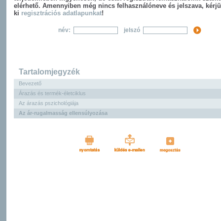
elérhető. Amennyiben még nincs felhasználóneve és jelszava, kérjü
ki
regisztrációs adatlapunkat
!
név:
jelszó
Tartalomjegyzék
Bevezető
Árazás és termék-életciklus
Az árazás pszichológiája
Az ár-rugalmasság ellensúlyozása