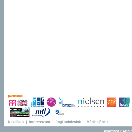
partnerek
Kezdőlap
|
Impresszum
|
Jogi tudnivalók
|
Médiaajánlat
copyright © Marke