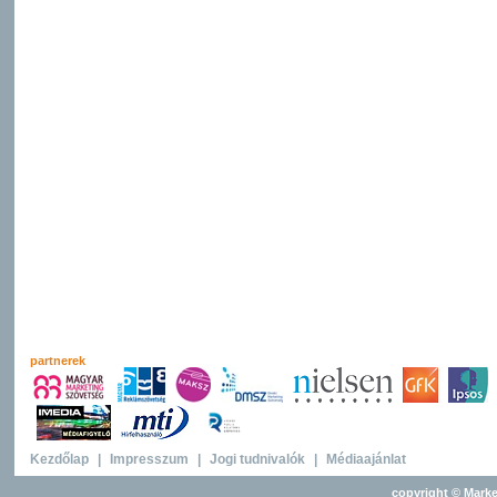
partnerek
Kezdőlap
|
Impresszum
|
Jogi tudnivalók
|
Médiaajánlat
copyright © Marke