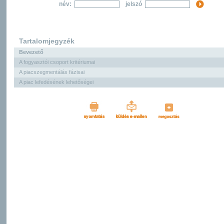
név:
jelszó
Tartalomjegyzék
Bevezető
A fogyasztói csoport kritériumai
A piacszegmentálás fázisai
A piac lefedésének lehetőségei