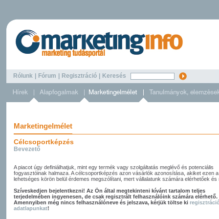
Rólunk
|
Fórum
|
Regisztráció
|
Keresés
Marketingelmélet
Célcsoportképzés
Bevezető
A piacot úgy definiálhatjuk, mint egy termék vagy szolgáltatás meglévő és potenciális
fogyasztóinak halmaza. A célcsoportképzés azon vásárlók azonosítása, akiket ezen a
lehetséges körön belül érdemes megszólítani, mert vállalatunk számára elérhetőek és 
Szíveskedjen bejelentkezni! Az Ön által megtekinteni kívánt tartalom teljes
terjedelmében ingyenesen, de csak regisztrált felhasználóink számára elérhető.
Amennyiben még nincs felhasználóneve és jelszava, kérjük töltse ki
regisztráci
adatlapunkat
!