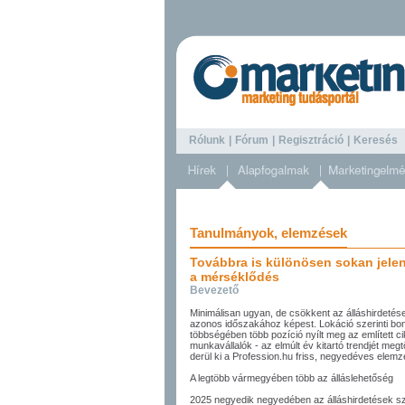
Rólunk
|
Fórum
|
Regisztráció
|
Keresé
Tanulmányok, elemzések
Továbbra is különösen sokan jelent
a mérséklődés
Bevezető
Minimálisan ugyan, de csökkent az álláshirdet
azonos időszakához képest. Lokáció szerinti bo
többségében több pozíció nyílt meg az említett c
munkavállalók - az elmúlt év kitartó trendjét megt
derül ki a Profession.hu friss, negyedéves elemz
A legtöbb vármegyében több az álláslehetőség
2025 negyedik negyedében az álláshirdetések s