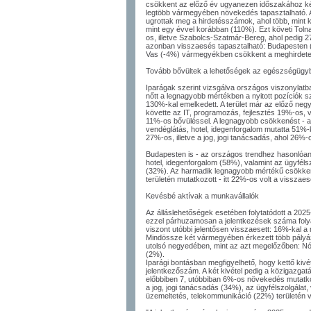
csökkent az előző év ugyanezen időszakához kép
legtöbb vármegyében növekedés tapasztalható.
ugrottak meg a hirdetésszámok, ahol több, mint ké
mint egy évvel korábban (110%). Ezt követi Tol
os, illetve Szabolcs-Szatmár-Bereg, ahol pedig
azonban visszaesés tapasztalható: Budapesten (
Vas (-4%) vármegyékben csökkent a meghirdetet
Tovább bővültek a lehetőségek az egészségügy
Iparágak szerint vizsgálva országos viszonylat
nőtt a legnagyobb mértékben a nyitott pozíciók
130%-kal emelkedett. A terület már az előző neg
követte az IT, programozás, fejlesztés 19%-os, v
11%-os bővüléssel. A legnagyobb csökkenést - 
vendéglátás, hotel, idegenforgalom mutatta 51%-k
27%-os, illetve a jog, jogi tanácsadás, ahol 26%
Budapesten is - az országos trendhez hasonlóan
hotel, idegenforgalom (58%), valamint az ügyféls
(32%). Az harmadik legnagyobb mértékű csökkené
területén mutatkozott - itt 22%-os volt a visszaes
Kevésbé aktívak a munkavállalók
Az álláslehetőségek esetében folytatódott a 202
ezzel párhuzamosan a jelentkezések száma fol
viszont utóbbi jelentősen visszaesett: 16%-kal
Mindössze két vármegyében érkezett több pályáza
utolsó negyedében, mint az azt megelőzőben: 
(2%).
Iparági bontásban megfigyelhető, hogy kettő kiv
jelentkezőszám. A két kivétel pedig a közigazg
előbbiben 7, utóbbiban 6%-os növekedés mutatk
a jog, jogi tanácsadás (34%), az ügyfélszolgálat,
üzemeltetés, telekommunikáció (22%) területén vo