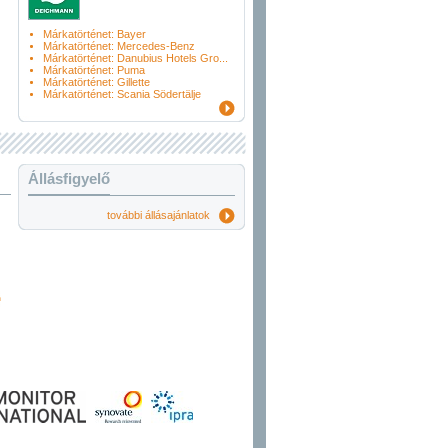
Márkatörténet: Bayer
Márkatörténet: Mercedes-Benz
Márkatörténet: Danubius Hotels Gro...
Márkatörténet: Puma
Márkatörténet: Gillette
Márkatörténet: Scania Södertälje
Állásfigyelő
további állásajánlatok