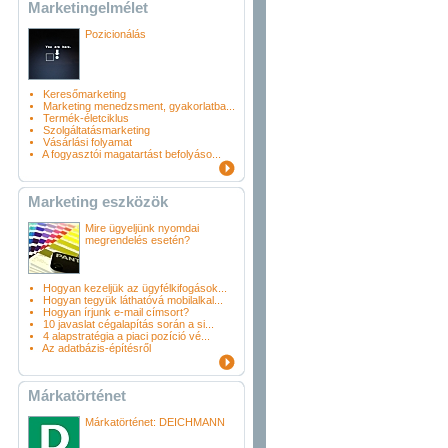
Marketingelmélet
Pozicionálás
Keresőmarketing
Marketing menedzsment, gyakorlatba...
Termék-életciklus
Szolgáltatásmarketing
Vásárlási folyamat
A fogyasztói magatartást befolyáso...
Marketing eszközök
Mire ügyeljünk nyomdai
megrendelés esetén?
Hogyan kezeljük az ügyfélkifogások...
Hogyan tegyük láthatóvá mobilalkal...
Hogyan írjunk e-mail címsort?
10 javaslat cégalapítás során a si...
4 alapstratégia a piaci pozíció vé...
Az adatbázis-építésről
Márkatörténet
Márkatörténet: DEICHMANN