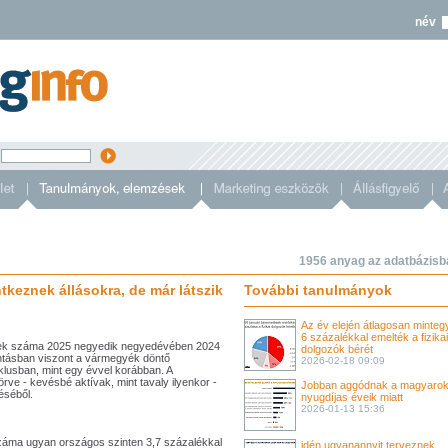
név
s
1956 anyag az adatbázisb
keznek állásokra, de már látszik
További tanulmányok
Az év elején átlagosan minteg
6 százalékkal emelték a fizikai
ések száma 2025 negyedik negyedévében 2024
dolgozók bérét
ntásban viszont a vármegyék döntő
2026-02-18 09:09
iklusban, mint egy évvel korábban. A
örve - kevésbé aktívak, mint tavaly ilyenkor -
Jobban aggódnak a magyarok
éséből.
nyugdíjas éveik miatt
2026-01-13 15:36
záma ugyan országos szinten 3,7 százalékkal
idén ugyanannyit terveznek