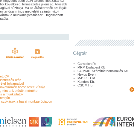
dik negyedévében 2024 azonos időszakához
ből következő, természetes jelenség. A kisebb
agával húzhatja. Ha az álláskeresők azt látják,
n tartósan nincs megfelelő számú nyitott
ivárnak a munkahelyváltással" - fogalmazott
gatója.
Cégtár
Carnation Rt.
MRM Budapest Kft.
COMMIT Számítástechnikai és Ke...
Nexus Event
ett CV
MASPED Rt.
lentkezés után
Kende's Kft.
teli folyamatból
CSOM.Hu
kavállalók home office-víziója
, mint a fizetésük mértéke
és a munkáltatók
terjún...
si szokások a hazai munkaerőpiacon