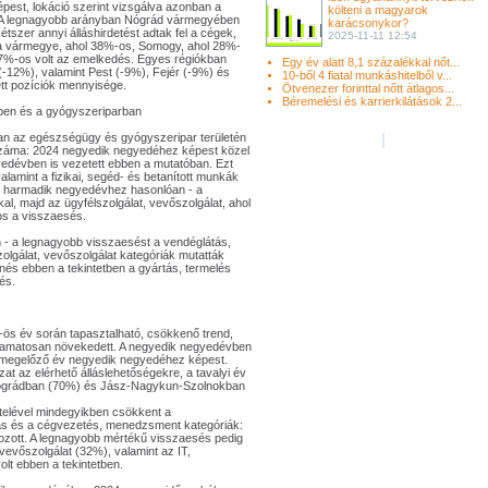
est, lokáció szerint vizsgálva azonban a
költeni a magyarok
 A legnagyobb arányban Nógrád vármegyében
karácsonykor?
tszer annyi álláshirdetést adtak fel a cégek,
2025-11-11 12:54
na vármegye, ahol 38%-os, Somogy, ahol 28%-
 27%-os volt az emelkedés. Egyes régiókban
Egy év alatt 8,1 százalékkal nőt...
-12%), valamint Pest (-9%), Fejér (-9%) és
10-ből 4 fiatal munkáshitelből v...
t pozíciók mennyisége.
Ötvenezer forinttal nőtt átlagos...
Béremelési és karrierkilátások 2...
ben és a gyógyszeriparban
ban az egészségügy és gyógyszeripar területén
 száma: 2024 negyedik negyedéhez képest közel
yedévben is vezetett ebben a mutatóban. Ezt
alamint a fizikai, segéd- és betanított munkák
a harmadik negyedévhez hasonlóan - a
al, majd az ügyfélszolgálat, vevőszolgálat, ahol
-os a visszaesés.
 - a legnagyobb visszaesést a vendéglátás,
zolgálat, vevőszolgálat kategóriák mutatták
s ebben a tekintetben a gyártás, termelés
és.
5-ös év során tapasztalható, csökkenő trend,
yamatosan növekedett. A negyedik negyedévben
 a megelőző év negyedik negyedéhez képest.
t az elérhető álláslehetőségekre, a tavalyi év
Nógrádban (70%) és Jász-Nagykun-Szolnokban
ételével mindegyikben csökkent a
atás és a cégvezetés, menedzsment kategóriák:
ozott. A legnagyobb mértékű visszaesés pedig
 vevőszolgálat (32%), valamint az IT,
lt ebben a tekintetben.