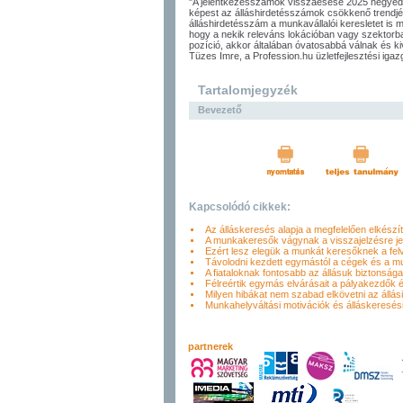
"A jelentkezésszámok visszaesése 2025 negye
képest az álláshirdetésszámok csökkenő trendjé
álláshirdetésszám a munkavállalói keresletet is m
hogy a nekik releváns lokációban vagy szektorba
pozíció, akkor általában óvatosabbá válnak és k
Tüzes Imre, a Profession.hu üzletfejlesztési igaz
Tartalomjegyzék
Bevezető
Kapcsolódó cikkek:
Az álláskeresés alapja a megfelelően elkészít
A munkakeresők vágynak a visszajelzésre je
Ezért lesz elegük a munkát keresőknek a felvé
Távolodni kezdett egymástól a cégek és a mun
A fiataloknak fontosabb az állásuk biztonsága
Félreértik egymás elvárásait a pályakezdők 
Milyen hibákat nem szabad elkövetni az állásin
Munkahelyváltási motivációk és álláskeresé
partnerek