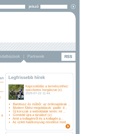
jelszó
Legfrissebb hírek
an
Kapcsolódás a természethez:
spiccbotos horgászat (x)
2026-07-22 11:44
y
Bambusz és műbőr: az öröknaptárak ...
Modern fűtési megoldások: padló- é...
Új korszak a weboldalak terén: mi ...
Gondold újra a tárolást! (x)
 a
Amit a kollagénről és a kollagén p...
Az üzleti hatékonyság növelése mod...