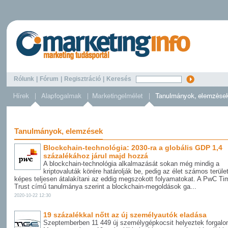
Rólunk
|
Fórum
|
Regisztráció
|
Keresés
Tanulmányok, elemzések
Blockchain-technológia: 2030-ra a globális GDP 1,4
százalékához járul majd hozzá
A blockchain-technológia alkalmazását sokan még mindig a
kriptovaluták körére határolják be, pedig az élet számos terüle
képes teljesen átalakítani az eddig megszokott folyamatokat. A PwC Ti
Trust című tanulmánya szerint a blockchain-megoldások ga...
2020-10-22 12:30
19 százalékkal nőtt az új személyautók eladása
Szeptemberben 11 449 új személygépkocsit helyeztek forgal