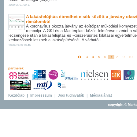
2020-04-01 09:17
A lakásfelújítás ébredhet elsők között a járvány okoz
rémálomból
A koronavírus okozta járvány az építőipar működési környezet
rombolja. A GKI és a Masterplast közös felmérése szerint a v
lecsengése után a lakásfelújítás és -korszerűsítés kilátásai egyértelmű
kedvezőbbek lesznek a lakásépítésénél. A várható l...
2020-03-30 10:46
3
4
5
6
7
8
9
10
partnerek
Kezdőlap
|
Impresszum
|
Jogi tudnivalók
|
Médiaajánlat
copyright © Marke