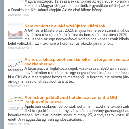
Magyarországon, 19 százalékkal többet az egy évvel korábbiná
közölte a Magyar Gépjárműimportőrök Egyesülete (MGE) az M
a DataHouse Kft. adatai alapján.Az év első kilenc hónap...
2020-10-05 13:25
Nem romlottak a lakás-felújítási kilátások
A GKI és a Masterplast 2020. májusi felmérése szerint a lako
rövid távú (éves) lakás-felújítási és korszerűsítési tervei 2020
májusában az egy negyedévvel korábbihoz képest csak hibah
belül változtak. Ez - tekintve a koronavírus okozta járvány ro...
2020-06-02 08:54
A vírus a lakáspiacot sem kímélte - a forgalom és az á
csökkenhetnek
A lakáspiaccal foglalkozó cégek várakozásai 2020 áprilisában
egyértelműen romlottak az egy negyedévvel korábbihoz képest
ki a GKI és a Masterplast közös felméréséből. A koronavírus okozta jár
amúgy is lassuló lakáspiacot találta te...
2020-05-06 13:22
Áprilisban példatlanul hatalmasat zuhant a GKI
konjunktúraindexe
Áprilisban csaknem 30 ponttal, soha nem látott mértékben zuh
GKI konjunktúraindexe, nyilvánvalóan a járvány gazdasági hat
következtében. Az üzleti bizalmi index mintegy 25, a fogyasztói közel 40
esett. A világgazdasági válság időszakában, ...
2020-04-27 12:58