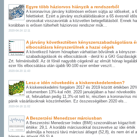
Egyre több háziorvos hiányzik a rendszerből
A koronavírus járvány különösen erősen sújtja az időseket, a 
felettieket. Ezért a járvány eszkalálódásakor a 65 évesnél idő
orvosokat visszavonták a közvetlen betegellátásból. Ennek ha
korábban is erősen túlterhelt háziorvosi rendszer műk...
2020-04-24 12:11
A járvány következtében kényszerszabadságolásra é
elbocsátásra kényszerülnek a hazai cégek
A következő három hónapban várhatóan bővülnek a kényszer-
szabadságolások és elbocsátások - derül ki a GKI Gazdaságk
Zrt. felméréséből. Az öt főnél nagyobb cégeknél az elmúlt hónap legaláb
ezer fős elbocsátása után újabb 90-100 ezer ember veszít...
2020-04-20 11:43
Lesz-e idén növekedés a kiskereskedelemben?
A kiskereskedelmi forgalom 2017 és 2019 között értékben 20%
volumenben 13%-kal nőtt. 2020 januárjában a havi növekedés
ot, februárban pedig 11,3%-ot tett ki, részben a koronavírus mia
pánik vásárlásoknak köszönhetően. Ez összességében 2020 els...
2020-04-16 11:02
A Beszerzési Menedzser márciusban
A Beszerzési Menedzser Index (BMI) szezonálisan kiigazított 
értéke: 29,1. A korábbi márciusokkal összevetve az idei érték
alulmúlja a hosszú távú márciusi átlagot (52,8), és nem éri el 
három év átlagát (55,5).A...