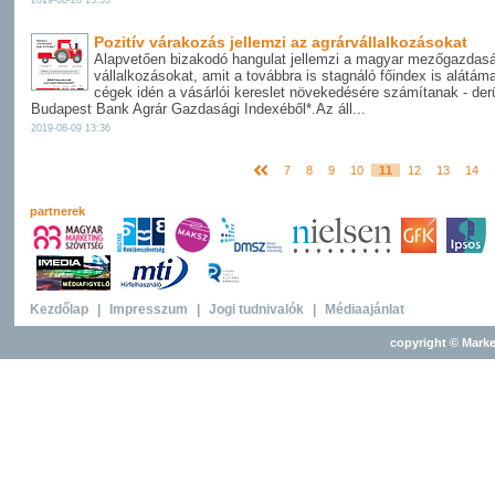
2019-08-26 13:55
Pozitív várakozás jellemzi az agrárvállalkozásokat
Alapvetően bizakodó hangulat jellemzi a magyar mezőgazdasá
vállalkozásokat, amit a továbbra is stagnáló főindex is alátám
cégek idén a vásárlói kereslet növekedésére számítanak - derü
Budapest Bank Agrár Gazdasági Indexéből*.Az áll...
2019-08-09 13:36
7
8
9
10
11
12
13
14
partnerek
Kezdőlap
|
Impresszum
|
Jogi tudnivalók
|
Médiaajánlat
copyright © Marke