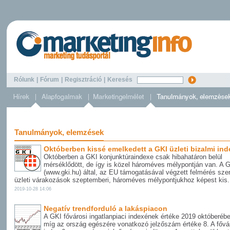
Rólunk
|
Fórum
|
Regisztráció
|
Keresés
Tanulmányok, elemzések
Októberben kissé emelkedett a GKI üzleti bizalmi in
Októberben a GKI konjunktúraindexe csak hibahatáron belül
mérséklődött, de így is közel hároméves mélypontján van. A 
(www.gki.hu) által, az EU támogatásával végzett felmérés szer
üzleti várakozások szeptemberi, hároméves mélypontjukhoz képest kis.
2019-10-28 14:06
Negatív trendforduló a lakáspiacon
A GKI fővárosi ingatlanpiaci indexének értéke 2019 októberébe
míg az ország egészére vonatkozó jelzőszám értéke 8. A fővá