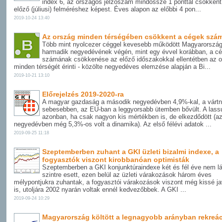
index 6, az országos jelzőszám mindössze 1 ponttal csökkent
előző (júliusi) felméréshez képest. Éves alapon az előbbi 4 pon...
2019-10-24 13:40
Az ország minden térségében csökkent a cégek szá
Több mint nyolcezer céggel kevesebb működött Magyarorszá
harmadik negyedévének végén, mint egy évvel korábban, a c
számának csökkenése az előző időszakokkal ellentétben az 
minden térségét érinti - közölte negyedéves elemzése alapján a Bi...
2019-10-21 13:10
Előrejelzés 2019-2020-ra
A magyar gazdaság a második negyedévben 4,9%-kal, a vártná
sebesebben, az EU-ban a leggyorsabb ütemben bővült. A lass
azonban, ha csak nagyon kis mértékben is, de elkezdődött (az
negyedévben még 5,3%-os volt a dinamika). Az első félévi adatok ...
2019-09-25 11:18
Szeptemberben zuhant a GKI üzleti bizalmi indexe, a
fogyasztók viszont kirobbanóan optimisták
Szeptemberben a GKI konjunktúraindexe két és fél éve nem lá
szintre esett, ezen belül az üzleti várakozások három éves
mélypontjukra zuhantak, a fogyasztói várakozások viszont még kissé ja
is, utoljára 2002 nyarán voltak ennél kedvezőbbek. A GKI ...
2019-09-24 10:29
Magyarország költött a legnagyobb arányban rekreác