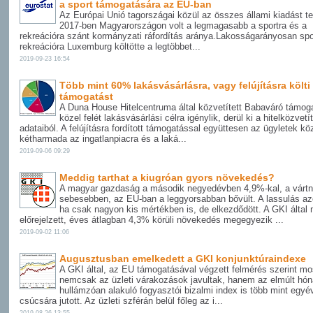
a sport támogatására az EU-ban
Az Európai Unió tagországai közül az összes állami kiadást te
2017-ben Magyarországon volt a legmagasabb a sportra és a
rekreációra szánt kormányzati ráfordítás aránya.Lakosságarányosan spo
rekreációra Luxemburg költötte a legtöbbet...
2019-09-23 16:54
Több mint 60% lakásvásárlásra, vagy felújításra költi
támogatást
A Duna House Hitelcentruma által közvetített Babaváró támog
közel felét lakásvásárlási célra igénylik, derül ki a hitelközvetít
adataiból. A felújításra fordított támogatással együttesen az ügyletek kö
kétharmada az ingatlanpiacra és a laká...
2019-09-06 09:29
Meddig tarthat a kiugróan gyors növekedés?
A magyar gazdaság a második negyedévben 4,9%-kal, a vártná
sebesebben, az EU-ban a leggyorsabban bővült. A lassulás a
ha csak nagyon kis mértékben is, de elkezdődött. A GKI által
előrejelzett, éves átlagban 4,3% körüli növekedés megegyezik ...
2019-09-02 11:06
Augusztusban emelkedett a GKI konjunktúraindexe
A GKI által, az EU támogatásával végzett felmérés szerint mo
nemcsak az üzleti várakozások javultak, hanem az elmúlt hó
hullámzóan alakuló fogyasztói bizalmi index is több mint egyé
csúcsára jutott. Az üzleti szférán belül főleg az i...