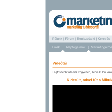
Rólunk
|
Fórum
|
Regisztráció
|
Keresé
Videótár
Legfrissebb videóink vegyesen, illetve külön-kül
Kiderült, mivel fűt a Miku