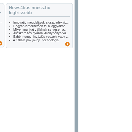
News4businness.hu
legfrissebb
..
Innovatív megoldások a csapadékvíz...
Hogyan ismerhetőek fel a leggyakor...
Milyen munkát vállalnak szívesen a...
Álláskeresés nyáron: Aranybánya va...
Babérmeggy: inváziós veszély vagy ...
A futballcipők jövője: technológia...