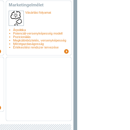
Marketingelmélet
Vásárlási folyamat
Árpolitika
Potenciál-versenyképesség modell
Pozicionálás
Megkülönböztetés, versenyképesség
Méretgazdaságosság
Értékesítési rendszer tervezése