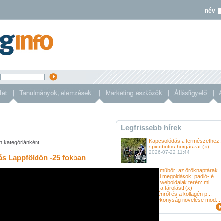
név
s
Legfrissebb hírek
Kapcsolódás a természethez:
ön kategóriánként.
spiccbotos horgászat (x)
2026-07-22 11:44
lás Lappföldön -25 fokban
Bambusz és műbőr: az öröknaptárak ..
Modern fűtési megoldások: padló- é...
Új korszak a weboldalak terén: mi ...
Gondold újra a tárolást! (x)
Amit a kollagénről és a kollagén p...
Az üzleti hatékonyság növelése mod...