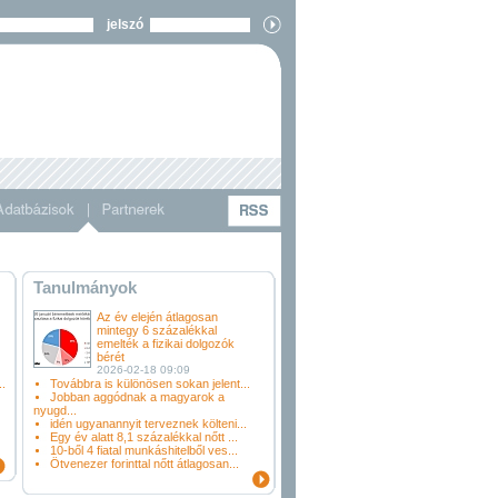
jelszó
Tanulmányok
Az év elején átlagosan
mintegy 6 százalékkal
emelték a fizikai dolgozók
bérét
2026-02-18 09:09
.
Továbbra is különösen sokan jelent...
Jobban aggódnak a magyarok a
nyugd...
idén ugyanannyit terveznek költeni...
Egy év alatt 8,1 százalékkal nőtt ...
10-ből 4 fiatal munkáshitelből ves...
Ötvenezer forinttal nőtt átlagosan...