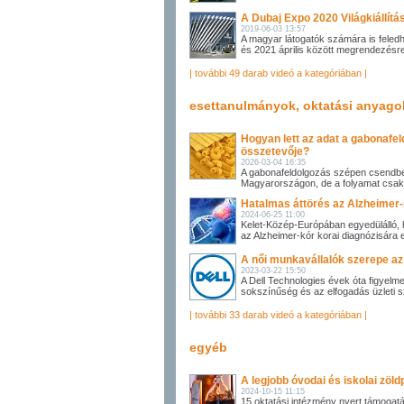
A Dubaj Expo 2020 Világkiállítá
2019-06-03 13:57
A magyar látogatók számára is feled
és 2021 április között megrendezésr
| további 49 darab videó a kategóriában |
esettanulmányok, oktatási anyago
Hogyan lett az adat a gabonafel
összetevője?
2026-03-04 16:35
A gabonafeldolgozás szépen csendben 
Magyarországon, de a folyamat csak a
Hatalmas áttörés az Alzheimer
2024-06-25 11:00
Kelet-Közép-Európában egyedülálló,
az Alzheimer-kór korai diagnózisára 
A női munkavállalók szerepe az
2023-03-22 15:50
A Dell Technologies évek óta figyelme
sokszínűség és az elfogadás üzleti s
| további 33 darab videó a kategóriában |
egyéb
A legjobb óvodai és iskolai zöl
2024-10-15 11:15
15 oktatási intézmény nyert támogat