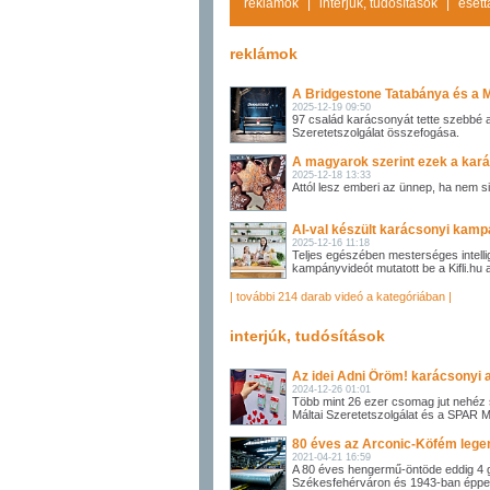
reklámok
|
interjúk, tudósítások
|
esett
reklámok
A Bridgestone Tatabánya és a M
2025-12-19 09:50
97 család karácsonyát tette szebbé 
Szeretetszolgálat összefogása.
A magyarok szerint ezek a kará
2025-12-18 13:33
Attól lesz emberi az ünnep, ha nem s
AI-val készült karácsonyi kampán
2025-12-16 11:18
Teljes egészében mesterséges intelli
kampányvideót mutatott be a Kifli.hu
| további 214 darab videó a kategóriában |
interjúk, tudósítások
Az idei Adni Öröm! karácsonyi
2024-12-26 01:01
Több mint 26 ezer csomag jut nehéz
Máltai Szeretetszolgálat és a SPAR 
80 éves az Arconic-Köfém leg
2021-04-21 16:59
A 80 éves hengermű-öntöde eddig 4 g
Székesfehérváron és 1943-ban éppen a