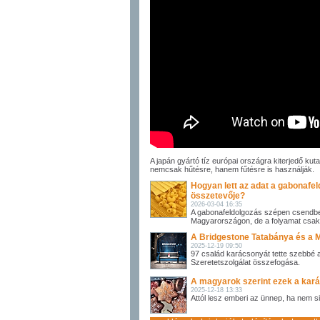
A japán gyártó tíz európai országra kiterjedő k
nemcsak hűtésre, hanem fűtésre is használják.
Hogyan lett az adat a gabonafel
összetevője?
2026-03-04 16:35
A gabonafeldolgozás szépen csendben 
Magyarországon, de a folyamat csak a
A Bridgestone Tatabánya és a M
2025-12-19 09:50
97 család karácsonyát tette szebbé 
Szeretetszolgálat összefogása.
A magyarok szerint ezek a kará
2025-12-18 13:33
Attól lesz emberi az ünnep, ha nem s