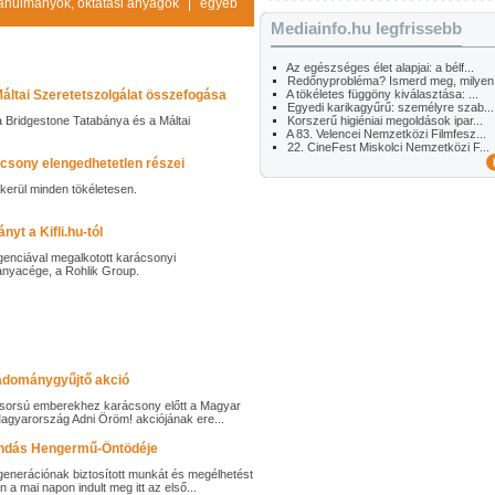
anulmányok, oktatási anyagok
|
egyéb
Mediainfo.hu legfrissebb
Az egészséges élet alapjai: a bélf...
Redőnyprobléma? Ismerd meg, milyen.
áltai Szeretetszolgálat összefogása
A tökéletes függöny kiválasztása: ...
Egyedi karikagyűrű: személyre szab...
a Bridgestone Tatabánya és a Máltai
Korszerű higiéniai megoldások ipar...
A 83. Velencei Nemzetközi Filmfesz...
22. CineFest Miskolci Nemzetközi F...
csony elengedhetetlen részei
ikerül minden tökéletesen.
yt a Kifli.hu-tól
genciával megalkotott karácsonyi
 anyacége, a Rohlik Group.
 adománygyűjtő akció
 sorsú emberekhez karácsony előtt a Magyar
Magyarország Adni Öröm! akciójának ere...
endás Hengermű-Öntödéje
enerációnak biztosított munkát és megélhetést
 mai napon indult meg itt az első...