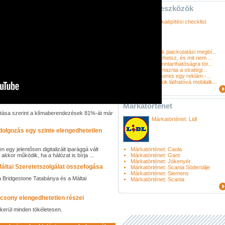
Marketing eszközök
Márkaépítési checklist
Hogyan írjunk piackutatási megbí...
PR 2.0: mit tehetsz, és mit nem ...
10 lépés a fenntarthatóságra tör...
Mit kell tartalmaznia a stratégi...
Mitől lehet sikeres egy reklám -...
Hogyan tegyük láthatóvá mobilalk...
Márkatörténet
utatása szerint a klímaberendezések 81%-át már
Márkatörténet: Lidl
dolgozás egy szinte elengedhetetlen
egy jelentősen digitalizált iparággá vált
Márkatörténet: Caola
kkor működik, ha a hálózat is bírja ...
Márkatörténet: Gant
Márkatörténet: Jókenyér
áltai Szeretetszolgálat összefogása
Márkatörténet: Scania Södertälje
Márkatörténet: Siemens
a Bridgestone Tatabánya és a Máltai
Márkatörténet: Scania
csony elengedhetetlen részei
ikerül minden tökéletesen.