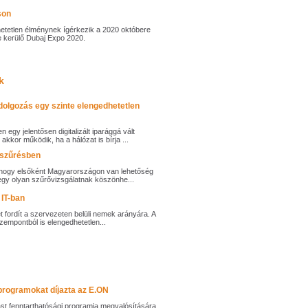
son
hetetlen élménynek ígérkezik a 2020 októbere
e kerülő Dubaj Expo 2020.
k
dolgozás egy szinte elengedhetetlen
egy jelentősen digitalizált iparággá vált
kkor működik, ha a hálózat is bírja ...
-szűrésben
 hogy elsőként Magyarországon van lehetőség
egy olyan szűrővizsgálatnak köszönhe...
 IT-ban
t fordít a szervezeten belüli nemek arányára. A
zempontból is elengedhetetlen...
dprogramokat díjazta az E.ON
ást fenntarthatósági programja megvalósítására